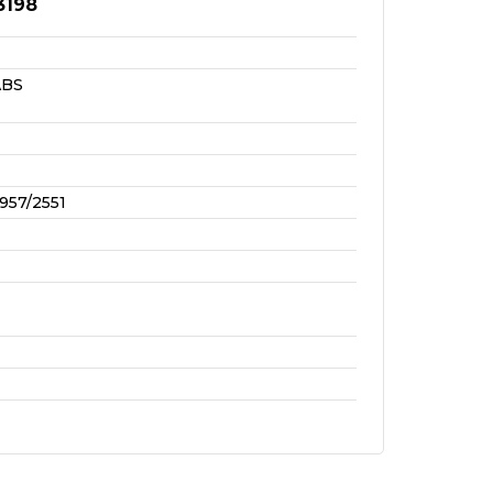
3198
ABS
957/2551