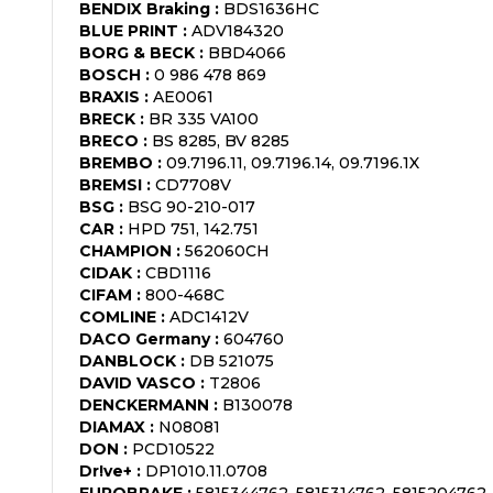
BENDIX Braking
:
BDS1636HC
BLUE PRINT
:
ADV184320
BORG & BECK
:
BBD4066
BOSCH
:
0 986 478 869
BRAXIS
:
AE0061
BRECK
:
BR 335 VA100
BRECO
:
BS 8285, BV 8285
BREMBO
:
09.7196.11, 09.7196.14, 09.7196.1X
BREMSI
:
CD7708V
BSG
:
BSG 90-210-017
CAR
:
HPD 751, 142.751
CHAMPION
:
562060CH
CIDAK
:
CBD1116
CIFAM
:
800-468C
COMLINE
:
ADC1412V
DACO Germany
:
604760
DANBLOCK
:
DB 521075
DAVID VASCO
:
T2806
DENCKERMANN
:
B130078
DIAMAX
:
N08081
DON
:
PCD10522
Dr!ve+
:
DP1010.11.0708
EUROBRAKE
:
5815344762, 5815314762, 5815204762