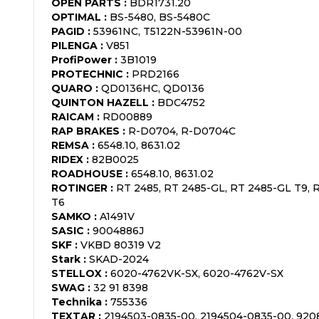
OPEN PARTS
:
BDR1731.20
OPTIMAL
:
BS-5480, BS-5480C
PAGID
:
53961NC, T5122N-53961N-00
PILENGA
:
V851
ProfiPower
:
3B1019
PROTECHNIC
:
PRD2166
QUARO
:
QD0136HC, QD0136
QUINTON HAZELL
:
BDC4752
RAICAM
:
RD00889
RAP BRAKES
:
R-D0704, R-D0704C
REMSA
:
6548.10, 8631.02
RIDEX
:
82B0025
ROADHOUSE
:
6548.10, 8631.02
ROTINGER
:
RT 2485, RT 2485-GL, RT 2485-GL T9, 
T6
SAMKO
:
A1491V
SASIC
:
9004886J
SKF
:
VKBD 80319 V2
Stark
:
SKAD-2024
STELLOX
:
6020-4762VK-SX, 6020-4762V-SX
SWAG
:
32 91 8398
Technika
:
755336
TEXTAR
:
2194503-0835-00, 2194504-0835-00, 920