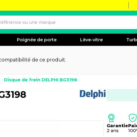
Poignée de porte
Lève-vitre
Tur
 compatibilité de ce produit.
Disque de frein DELPHI BG3198
BG3198
Garantie
Pai
2 ans
100