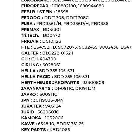
EUROREPAR
:
1618882180, 1690944680
FEBI BILSTEIN
:
18398
FERODO
:
DDF1708, DDF1708C
FI.BA
:
FBD336L/H, FBD336R/H, FBD336
FREMAX
:
BD-5301
fri.tech.
:
BD0472
FRIGAIR
:
DC10.123
FTE
:
BS4752HB, 9072075, 9082435, 9082436, BS47
GALFER
:
B1.G222-0152.1
GH
:
GH-404700
GIRLING
:
6028061
HELLA
:
8DD 355 105-531
HELLA PAGID
:
8DD 355 105-531
HERTH+BUSS JAKOPARTS
:
J3300809
JAPANPARTS
:
DI-0911C, DI0911JM
JAPKO
:
600911C
JPN
:
30H9036-JPN
JURATEK
:
VAG124
JURID
:
562060JC
KAMOKA
:
1032006
KAWE
:
6548 10, BDRS1731.25
KEY PARTS
:
KBD4066