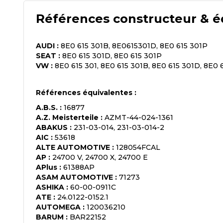
Références constructeur & é
AUDI
:
8E0 615 301B, 8E0615301D, 8E0 615 301P
SEAT
:
8E0 615 301D, 8E0 615 301P
VW
:
8E0 615 301, 8E0 615 301B, 8E0 615 301D, 8E0
Références équivalentes :
A.B.S.
:
16877
A.Z. Meisterteile
:
AZMT-44-024-1361
ABAKUS
:
231-03-014, 231-03-014-2
AIC
:
53618
ALTE AUTOMOTIVE
:
128054FCAL
AP
:
24700 V, 24700 X, 24700 E
APlus
:
61388AP
ASAM AUTOMOTIVE
:
71273
ASHIKA
:
60-00-0911C
ATE
:
24.0122-0152.1
AUTOMEGA
:
120036210
BARUM
:
BAR22152