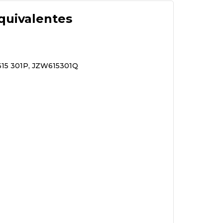
quivalentes
 615 301P, JZW615301Q