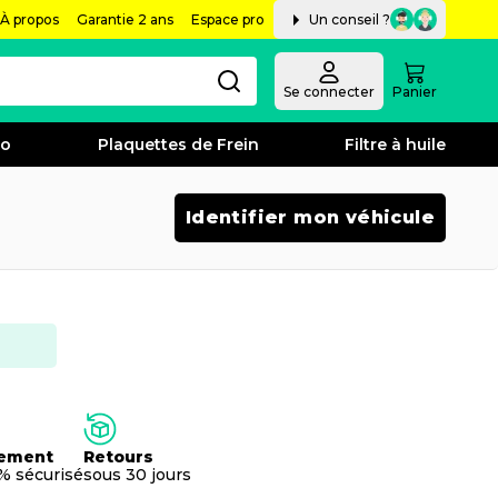
À propos
Garantie 2 ans
Espace pro
Un conseil ?
Se connecter
Panier
bo
Plaquettes de Frein
Filtre à huile
Identifier mon véhicule
ement
Retours
% sécurisé
sous 30 jours