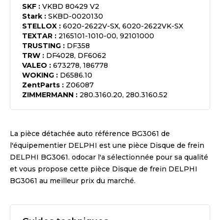
SKF
:
VKBD 80429 V2
Stark
:
SKBD-0020130
STELLOX
:
6020-2622V-SX, 6020-2622VK-SX
TEXTAR
:
2165101-1010-00, 92101000
TRUSTING
:
DF358
TRW
:
DF4028, DF6062
VALEO
:
673278, 186778
WOKING
:
D6586.10
ZentParts
:
Z06087
ZIMMERMANN
:
280.3160.20, 280.3160.52
La pièce détachée auto référence
BG3061
de
l'équipementier
DELPHI
est une pièce
Disque de frein
DELPHI BG3061
. odocar l'a sélectionnée pour sa qualité
et vous propose cette pièce
Disque de frein DELPHI
BG3061
au meilleur prix du marché.