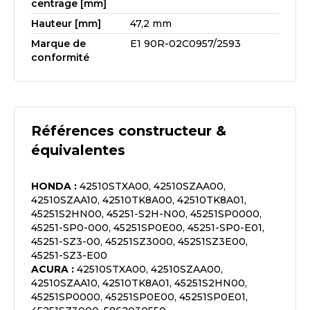
centrage [mm]
Hauteur [mm]
47,2 mm
Marque de
E1 90R-02C0957/2593
conformité
Références constructeur &
équivalentes
HONDA
:
42510STXA00, 42510SZAA00,
42510SZAA10, 42510TK8A00, 42510TK8A01,
45251S2HN00, 45251-S2H-N00, 45251SP0000,
45251-SP0-000, 45251SP0E00, 45251-SP0-E01,
45251-SZ3-00, 45251SZ3000, 45251SZ3E00,
45251-SZ3-E00
ACURA
:
42510STXA00, 42510SZAA00,
42510SZAA10, 42510TK8A01, 45251S2HN00,
45251SP0000, 45251SP0E00, 45251SP0E01,