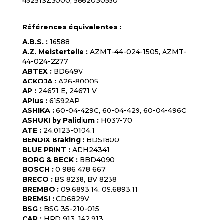
45251SZ3000, 5862030550
Références équivalentes :
A.B.S.
:
16588
A.Z. Meisterteile
:
AZMT-44-024-1505, AZMT-
44-024-2277
ABTEX
:
BD649V
ACKOJA
:
A26-80005
AP
:
24671 E, 24671 V
APlus
:
61592AP
ASHIKA
:
60-04-429C, 60-04-429, 60-04-496C
ASHUKI by Palidium
:
H037-70
ATE
:
24.0123-0104.1
BENDIX Braking
:
BDS1800
BLUE PRINT
:
ADH24341
BORG & BECK
:
BBD4090
BOSCH
:
0 986 478 667
BRECO
:
BS 8238, BV 8238
BREMBO
:
09.6893.14, 09.6893.11
BREMSI
:
CD6829V
BSG
:
BSG 35-210-015
CAR
:
HPD 913, 142.913