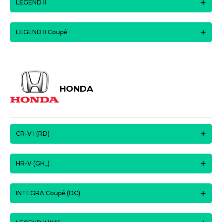
LEGEND II
LEGEND II Coupé
HONDA
CR-V I (RD)
HR-V (GH_)
INTEGRA Coupé (DC)