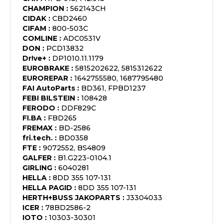
CHAMPION
:
562143CH
CIDAK
:
CBD2460
CIFAM
:
800-503C
COMLINE
:
ADC0531V
DON
:
PCD13832
Dr!ve+
:
DP1010.11.1179
EUROBRAKE
:
5815202622, 5815312622
EUROREPAR
:
1642755580, 1687795480
FAI AutoParts
:
BD361, FPBD1237
FEBI BILSTEIN
:
108428
FERODO
:
DDF829C
FI.BA
:
FBD265
FREMAX
:
BD-2586
fri.tech.
:
BD0358
FTE
:
9072552, BS4809
GALFER
:
B1.G223-0104.1
GIRLING
:
6040281
HELLA
:
8DD 355 107-131
HELLA PAGID
:
8DD 355 107-131
HERTH+BUSS JAKOPARTS
:
J3304033
ICER
:
78BD2586-2
IOTO
:
10303-30301