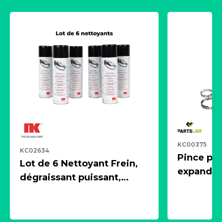
KC00375
KC02634
Pince pn
Lot de 6 Nettoyant Frein,
expandeur
dégraissant puissant,
1 souffle
aérosol 500ml - NK
universe
2021600
KC00375