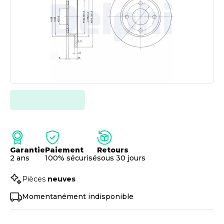
Garantie
Paiement
Retours
2 ans
100% sécurisé
sous 30 jours
Pièces
neuves
Momentanément indisponible