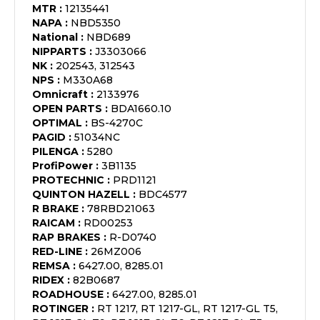
MTR
:
12135441
NAPA
:
NBD5350
National
:
NBD689
NIPPARTS
:
J3303066
NK
:
202543, 312543
NPS
:
M330A68
Omnicraft
:
2133976
OPEN PARTS
:
BDA1660.10
OPTIMAL
:
BS-4270C
PAGID
:
51034NC
PILENGA
:
5280
ProfiPower
:
3B1135
PROTECHNIC
:
PRD1121
QUINTON HAZELL
:
BDC4577
R BRAKE
:
78RBD21063
RAICAM
:
RD00253
RAP BRAKES
:
R-D0740
RED-LINE
:
26MZ006
REMSA
:
6427.00, 8285.01
RIDEX
:
82B0687
ROADHOUSE
:
6427.00, 8285.01
ROTINGER
:
RT 1217, RT 1217-GL, RT 1217-GL T5,