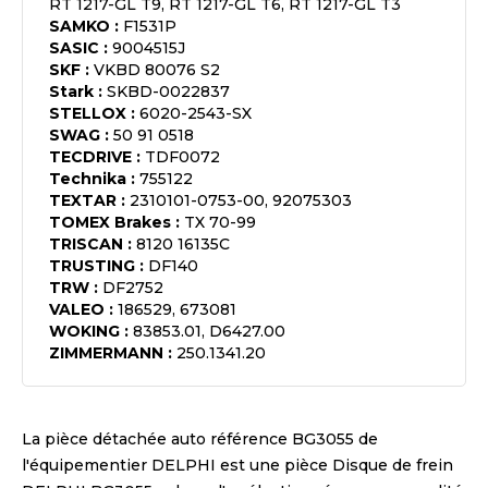
RT 1217-GL T9, RT 1217-GL T6, RT 1217-GL T3
SAMKO
:
F1531P
SASIC
:
9004515J
SKF
:
VKBD 80076 S2
Stark
:
SKBD-0022837
STELLOX
:
6020-2543-SX
SWAG
:
50 91 0518
TECDRIVE
:
TDF0072
Technika
:
755122
TEXTAR
:
2310101-0753-00, 92075303
TOMEX Brakes
:
TX 70-99
TRISCAN
:
8120 16135C
TRUSTING
:
DF140
TRW
:
DF2752
VALEO
:
186529, 673081
WOKING
:
83853.01, D6427.00
ZIMMERMANN
:
250.1341.20
La pièce détachée auto référence
BG3055
de
l'équipementier
DELPHI
est une pièce
Disque de frein