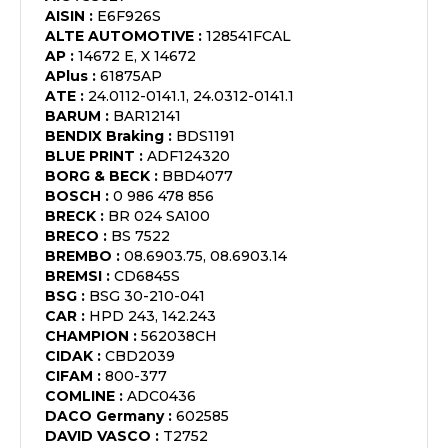
AISIN
:
E6F926S
ALTE AUTOMOTIVE
:
128541FCAL
AP
:
14672 E, X 14672
APlus
:
61875AP
ATE
:
24.0112-0141.1, 24.0312-0141.1
BARUM
:
BAR12141
BENDIX Braking
:
BDS1191
BLUE PRINT
:
ADF124320
BORG & BECK
:
BBD4077
BOSCH
:
0 986 478 856
BRECK
:
BR 024 SA100
BRECO
:
BS 7522
BREMBO
:
08.6903.75, 08.6903.14
BREMSI
:
CD6845S
BSG
:
BSG 30-210-041
CAR
:
HPD 243, 142.243
CHAMPION
:
562038CH
CIDAK
:
CBD2039
CIFAM
:
800-377
COMLINE
:
ADC0436
DACO Germany
:
602585
DAVID VASCO
:
T2752