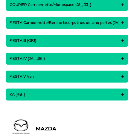
COURIER Camionnette/Monospace (J5_, J3_)
FIESTA Camionnette/Berline bicorps trois ou cinq portes (JV_
FIESTA III (GFJ)
FIESTA IV (JA_, JB_)
FIESTA V Van
KA (RB_)
MAZDA