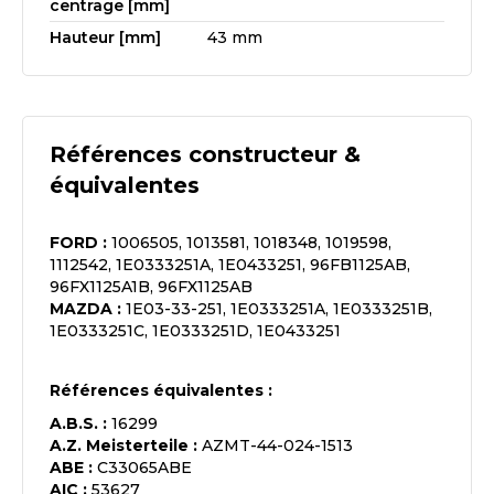
centrage [mm]
Hauteur [mm]
43 mm
Références constructeur &
équivalentes
FORD
:
1006505, 1013581, 1018348, 1019598,
1112542, 1E0333251A, 1E0433251, 96FB1125AB,
96FX1125A1B, 96FX1125AB
MAZDA
:
1E03-33-251, 1E0333251A, 1E0333251B,
1E0333251C, 1E0333251D, 1E0433251
Références équivalentes :
A.B.S.
:
16299
A.Z. Meisterteile
:
AZMT-44-024-1513
ABE
:
C33065ABE
AIC
:
53627