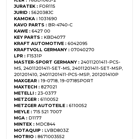
ICER
:
78BD1063-2
JURATEK
:
FOR115
JURID
:
562038JC
KAMOKA
:
1031690
KAVO PARTS
:
BR-4740-C
KAWE
:
6427 00
KEY PARTS
:
KBD4077
KRAFT AUTOMOTIVE
:
6042095
KRAFTVOLL GERMANY
:
07040270
LPR
:
F1531P
MASTER-SPORT GERMANY
:
24011201411-PCS-
MS, 24011201411-SET-MS, 24011201411-SET-MSP,
201201410, 24011201411-PCS-MSP, 201201410P
MAXGEAR
:
19-0718, 19-0718SPORT
MAXTECH
:
827021
METELLI
:
23-0377
METZGER
:
6110052
METZGER AUTOTEILE
:
6110052
MEYLE
:
715 521 7007
MGA
:
D1177
MINTEX
:
MDC844
MOTAQUIP
:
LVBD803Z
MOTRIO
:
8671003552