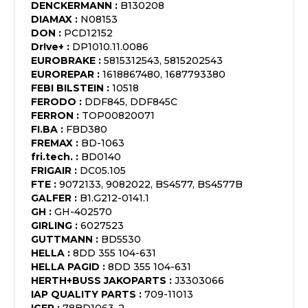
DENCKERMANN
:
B130208
DIAMAX
:
N08153
DON
:
PCD12152
Dr!ve+
:
DP1010.11.0086
EUROBRAKE
:
5815312543, 5815202543
EUROREPAR
:
1618867480, 1687793380
FEBI BILSTEIN
:
10518
FERODO
:
DDF845, DDF845C
FERRON
:
TOP00820071
FI.BA
:
FBD380
FREMAX
:
BD-1063
fri.tech.
:
BD0140
FRIGAIR
:
DC05.105
FTE
:
9072133, 9082022, BS4577, BS4577B
GALFER
:
B1.G212-0141.1
GH
:
GH-402570
GIRLING
:
6027523
GUTTMANN
:
BD5530
HELLA
:
8DD 355 104-631
HELLA PAGID
:
8DD 355 104-631
HERTH+BUSS JAKOPARTS
:
J3303066
IAP QUALITY PARTS
:
709-11013