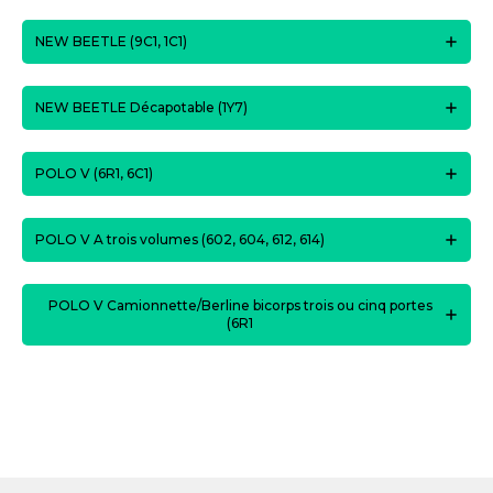
NEW BEETLE (9C1, 1C1)
NEW BEETLE Décapotable (1Y7)
POLO V (6R1, 6C1)
POLO V A trois volumes (602, 604, 612, 614)
POLO V Camionnette/Berline bicorps trois ou cinq portes
(6R1