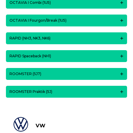
OCTAVIA I Combi (1U5)
OCTAVIA I Fourgon/Break (1U5)
RAPID (NH3, NK3, NK6)
RAPID Spaceback (NH1)
ROOMSTER (5J7)
ROOMSTER Praktik (5J)
VW