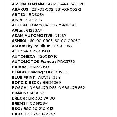
A.Z. Meisterteile
:
AZMT-44-024-1528
ABAKUS
:
231-03-002, 231-03-002-2
ABTEX
:
BD606V
AISIN
:
X6F922S
ALTE AUTOMOTIVE
:
127949FCAL
APlus
:
61283AP
ASAM AUTOMOTIVE
:
71267
ASHIKA
:
60-00-0905, 60-00-0905C
ASHUKI by Palidium
:
P330-042
ATE
:
24.0122-0150.1
AUTOMEGA
:
120015710
AUTOMOTOR France
:
PDC3752
BARUM
:
BAR22150
BENDIX Braking
:
BDS1017HC
BLUE PRINT
:
ADV184334
BORG & BECK
:
BBD4069
BOSCH
:
0 986 479 R68, 0 986 478 852
BRAXIS
:
AE0033
BRECK
:
BR 303 VA100
BREMSI
:
CD6928V
BSG
:
BSG 90-210-013
CAR
:
HPD 747, 142.747