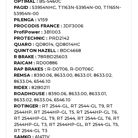
OPTIMAL
:
BS-5460C
PAGID
:
53954NHC, T1163N-53954N-00, T1165N-
53954N-00
PILENGA
:
V159
PROCODIS FRANCE
:
JDF3006
ProfiPower
:
3B1003
PROTECHNIC
:
PRD2142
QUARO
:
QD8014, QD8014HC
QUINTON HAZELL
:
BDC4668
R BRAKE
:
78RBD25603
RAICAM
:
RD00886
RAP BRAKES
:
R-D0706, R-D0706C
REMSA
:
8390.06, 8633.00, 8633.01, 8633.02,
8633.04, 6546.10
RIDEX
:
82B0211
ROADHOUSE
:
8390.06, 8633.00, 8633.01,
8633.02, 8633.04, 6546.10
ROTINGER
:
RT 2544-GL, RT 2544-GL T9, RT
2544HP, RT 2544HP-GL T5, RT 2544HP-GL T6,
RT 2544HP-GL T9, RT 2544, RT 2544-GL T6, RT
2544HP-GL T3, RT 2544HP-GL, RT 2544-GL T5,
RT 2544-GL T3
SAMKO
:
A1471V