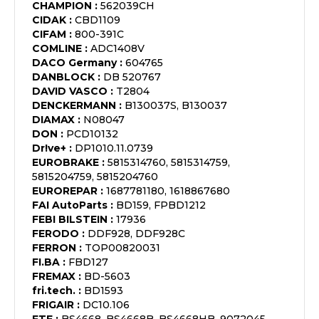
CHAMPION
:
562039CH
CIDAK
:
CBD1109
CIFAM
:
800-391C
COMLINE
:
ADC1408V
DACO Germany
:
604765
DANBLOCK
:
DB 520767
DAVID VASCO
:
T2804
DENCKERMANN
:
B130037S, B130037
DIAMAX
:
N08047
DON
:
PCD10132
Dr!ve+
:
DP1010.11.0739
EUROBRAKE
:
5815314760, 5815314759,
5815204759, 5815204760
EUROREPAR
:
1687781180, 1618867680
FAI AutoParts
:
BD159, FPBD1212
FEBI BILSTEIN
:
17936
FERODO
:
DDF928, DDF928C
FERRON
:
TOP00820031
FI.BA
:
FBD127
FREMAX
:
BD-5603
fri.tech.
:
BD1593
FRIGAIR
:
DC10.106