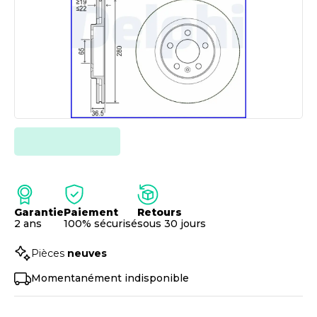
Garantie
Paiement
Retours
2 ans
100% sécurisé
sous 30 jours
Pièces
neuves
Momentanément indisponible