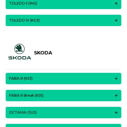
TOLEDO II (1M2)
TOLEDO IV (KG3)
SKODA
FABIA III (NJ3)
FABIA III Break (NJ5)
OCTAVIA I (1U2)