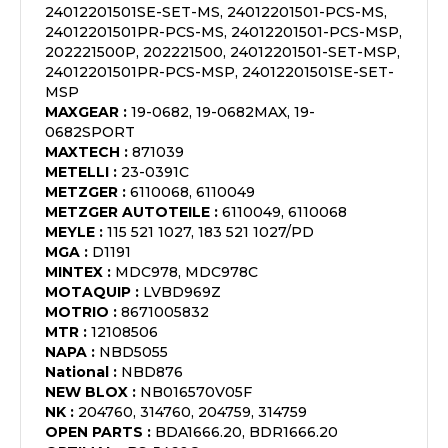
24012201501SE-SET-MS, 24012201501-PCS-MS,
24012201501PR-PCS-MS, 24012201501-PCS-MSP,
202221500P, 202221500, 24012201501-SET-MSP,
24012201501PR-PCS-MSP, 24012201501SE-SET-
MSP
MAXGEAR
:
19-0682, 19-0682MAX, 19-
0682SPORT
MAXTECH
:
871039
METELLI
:
23-0391C
METZGER
:
6110068, 6110049
METZGER AUTOTEILE
:
6110049, 6110068
MEYLE
:
115 521 1027, 183 521 1027/PD
MGA
:
D1191
MINTEX
:
MDC978, MDC978C
MOTAQUIP
:
LVBD969Z
MOTRIO
:
8671005832
MTR
:
12108506
NAPA
:
NBD5055
National
:
NBD876
NEW BLOX
:
NB016570V05F
NK
:
204760, 314760, 204759, 314759
OPEN PARTS
:
BDA1666.20, BDR1666.20