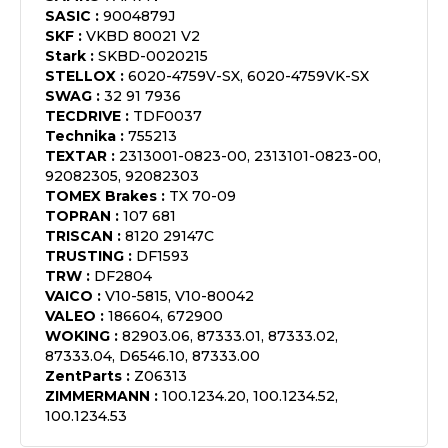
SASIC
:
9004879J
SKF
:
VKBD 80021 V2
Stark
:
SKBD-0020215
STELLOX
:
6020-4759V-SX, 6020-4759VK-SX
SWAG
:
32 91 7936
TECDRIVE
:
TDF0037
Technika
:
755213
TEXTAR
:
2313001-0823-00, 2313101-0823-00,
92082305, 92082303
TOMEX Brakes
:
TX 70-09
TOPRAN
:
107 681
TRISCAN
:
8120 29147C
TRUSTING
:
DF1593
TRW
:
DF2804
VAICO
:
V10-5815, V10-80042
VALEO
:
186604, 672900
WOKING
:
82903.06, 87333.01, 87333.02,
87333.04, D6546.10, 87333.00
ZentParts
:
Z06313
ZIMMERMANN
:
100.1234.20, 100.1234.52,
100.1234.53