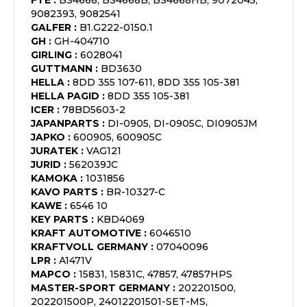
FTE
:
BS4668, BS4668B, BS4668HB, 9072045,
9082393, 9082541
GALFER
:
B1.G222-0150.1
GH
:
GH-404710
GIRLING
:
6028041
GUTTMANN
:
BD3630
HELLA
:
8DD 355 107-611, 8DD 355 105-381
HELLA PAGID
:
8DD 355 105-381
ICER
:
78BD5603-2
JAPANPARTS
:
DI-0905, DI-0905C, DI0905JM
JAPKO
:
600905, 600905C
JURATEK
:
VAG121
JURID
:
562039JC
KAMOKA
:
1031856
KAVO PARTS
:
BR-10327-C
KAWE
:
6546 10
KEY PARTS
:
KBD4069
KRAFT AUTOMOTIVE
:
6046510
KRAFTVOLL GERMANY
:
07040096
LPR
:
A1471V
MAPCO
:
15831, 15831C, 47857, 47857HPS
MASTER-SPORT GERMANY
:
202201500,
202201500P, 24012201501-SET-MS,