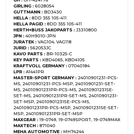
GH
:
GH-424778
GIRLING
:
6028054
GUTTMANN
:
BD3430
HELLA
:
8DD 355 105-411
HELLA PAGID
:
8DD 355 105-411
HERTH+BUSS JAKOPARTS
:
J3310800
JPN
:
40H9010-JPN
JURATEK
:
VAG104, VAG118
JURID
:
562053JC
KAVO PARTS
:
BR-10325-C
KEY PARTS
:
KBD4065, KBD4105
KRAFTVOLL GERMANY
:
07040184
LPR
:
A1441PR
MASTER-SPORT GERMANY
:
24010901231-PCS-
MS, 24010901231-PCS-MSP, 24010901231-SET-
MS, 24010901231PR-PCS-MS, 24010901231SE-
SET-MS, 24010901231PR-SET-MS, 24010901231-
SET-MSP, 24010901231SE-PCS-MS,
24010901231PR-PCS-MSP, 24010901231SE-SET-
MSP, 24010901231PR-SET-MSP
MAXGEAR
:
19-0749, 19-0749SPORT, 19-0749MAX
MAXTECH
:
871040
MEHA AUTOMOTIVE
:
MH74244