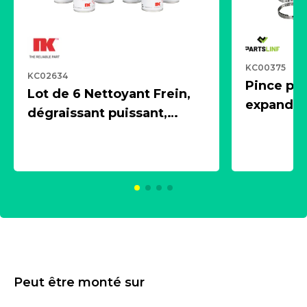
KC00375
KC02634
Pince pn
Lot de 6 Nettoyant Frein,
expandeur
dégraissant puissant,
1 souffle
aérosol 500ml - NK
universe
2021600
KC00375
Peut être monté sur