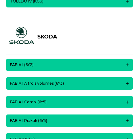
TOLEDO IV (KG3)
SKODA
FABIA I (6Y2)
FABIA I A trois volumes (6Y3)
FABIA I Combi (6Y5)
FABIA I Praktik (6Y5)