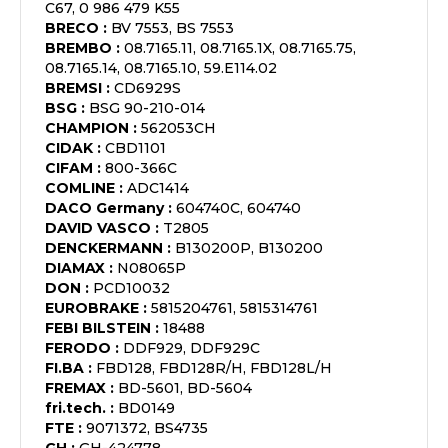
C67, 0 986 479 K55
BRECO
:
BV 7553, BS 7553
BREMBO
:
08.7165.11, 08.7165.1X, 08.7165.75,
08.7165.14, 08.7165.10, 59.E114.02
BREMSI
:
CD6929S
BSG
:
BSG 90-210-014
CHAMPION
:
562053CH
CIDAK
:
CBD1101
CIFAM
:
800-366C
COMLINE
:
ADC1414
DACO Germany
:
604740C, 604740
DAVID VASCO
:
T2805
DENCKERMANN
:
B130200P, B130200
DIAMAX
:
N08065P
DON
:
PCD10032
EUROBRAKE
:
5815204761, 5815314761
FEBI BILSTEIN
:
18488
FERODO
:
DDF929, DDF929C
FI.BA
:
FBD128, FBD128R/H, FBD128L/H
FREMAX
:
BD-5601, BD-5604
fri.tech.
:
BD0149
FTE
:
9071372, BS4735