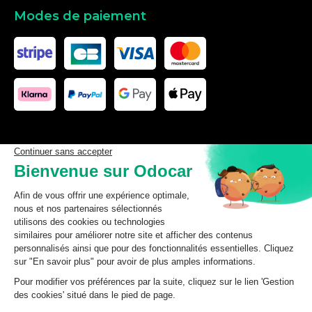
Modes de paiement
Les données affichées ici, particulièrement la base de donnée
complète, ne doivent pas être copiées. Il est interdit d’exploiter les
données ou la base de données complète, de laisser un tiers les
exploiter, ni de les rendre accessible à un tiers, sans accord
préalable de TecDoc. Toute infraction constitue une violation des
droits d’auteur et fera l’objet de poursuites.
odocar
2026
©
CGV Particuliers
CGV Professionnels
Mentions légales