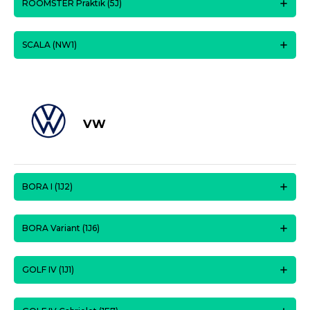
ROOMSTER Praktik (5J)
SCALA (NW1)
VW
BORA I (1J2)
BORA Variant (1J6)
GOLF IV (1J1)