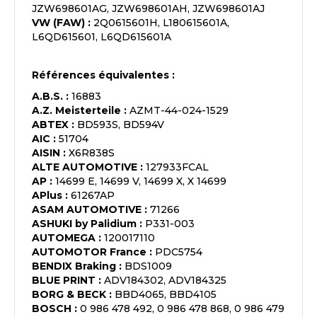
JZW698601AG, JZW698601AH, JZW698601AJ
VW (FAW)
:
2Q0615601H, L180615601A,
L6QD615601, L6QD615601A
Références équivalentes :
A.B.S.
:
16883
A.Z. Meisterteile
:
AZMT-44-024-1529
ABTEX
:
BD593S, BD594V
AIC
:
51704
AISIN
:
X6R838S
ALTE AUTOMOTIVE
:
127933FCAL
AP
:
14699 E, 14699 V, 14699 X, X 14699
APlus
:
61267AP
ASAM AUTOMOTIVE
:
71266
ASHUKI by Palidium
:
P331-003
AUTOMEGA
:
120017110
AUTOMOTOR France
:
PDC5754
BENDIX Braking
:
BDS1009
BLUE PRINT
:
ADV184302, ADV184325
BORG & BECK
:
BBD4065, BBD4105
BOSCH
:
0 986 478 492, 0 986 478 868, 0 986 479