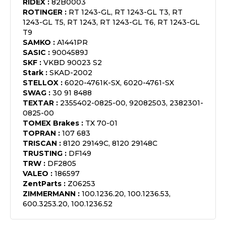
RIDEX
:
82B0003
ROTINGER
:
RT 1243-GL, RT 1243-GL T3, RT
1243-GL T5, RT 1243, RT 1243-GL T6, RT 1243-GL
T9
SAMKO
:
A1441PR
SASIC
:
9004589J
SKF
:
VKBD 90023 S2
Stark
:
SKAD-2002
STELLOX
:
6020-4761K-SX, 6020-4761-SX
SWAG
:
30 91 8488
TEXTAR
:
2355402-0825-00, 92082503, 2382301-
0825-00
TOMEX Brakes
:
TX 70-01
TOPRAN
:
107 683
TRISCAN
:
8120 29149C, 8120 29148C
TRUSTING
:
DF149
TRW
:
DF2805
VALEO
:
186597
ZentParts
:
Z06253
ZIMMERMANN
:
100.1236.20, 100.1236.53,
600.3253.20, 100.1236.52