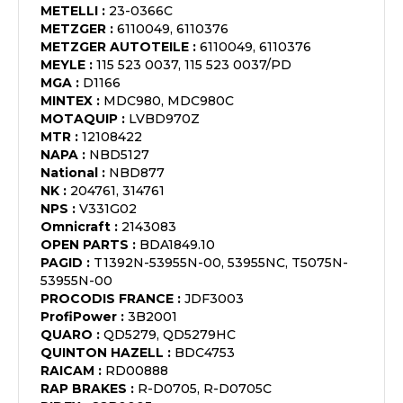
METELLI
:
23-0366C
METZGER
:
6110049, 6110376
METZGER AUTOTEILE
:
6110049, 6110376
MEYLE
:
115 523 0037, 115 523 0037/PD
MGA
:
D1166
MINTEX
:
MDC980, MDC980C
MOTAQUIP
:
LVBD970Z
MTR
:
12108422
NAPA
:
NBD5127
National
:
NBD877
NK
:
204761, 314761
NPS
:
V331G02
Omnicraft
:
2143083
OPEN PARTS
:
BDA1849.10
PAGID
:
T1392N-53955N-00, 53955NC, T5075N-
53955N-00
PROCODIS FRANCE
:
JDF3003
ProfiPower
:
3B2001
QUARO
:
QD5279, QD5279HC
QUINTON HAZELL
:
BDC4753
RAICAM
:
RD00888
RAP BRAKES
:
R-D0705, R-D0705C