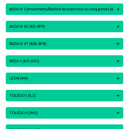
IBIZA IV Camionnette/Berline bicorps trois ou cinq portes (6
IBIZA IV SC (6J1, 6P5)
IBIZA IV ST (6J8, 6P8)
IBIZA V (KJ1, KJG)
LEON (1M1)
TOLEDO I (1L2)
TOLEDO II (1M2)