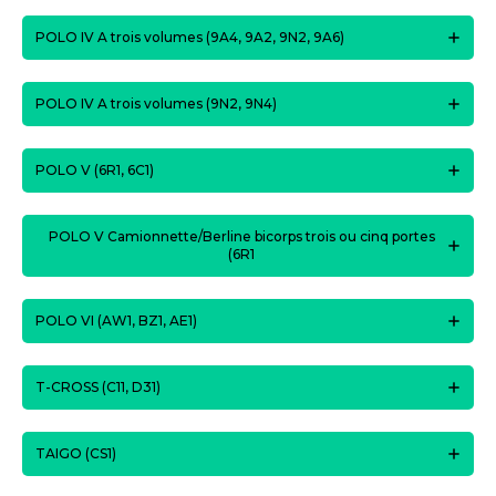
POLO IV A trois volumes (9A4, 9A2, 9N2, 9A6)
POLO IV A trois volumes (9N2, 9N4)
POLO V (6R1, 6C1)
POLO V Camionnette/Berline bicorps trois ou cinq portes
(6R1
POLO VI (AW1, BZ1, AE1)
T-CROSS (C11, D31)
TAIGO (CS1)