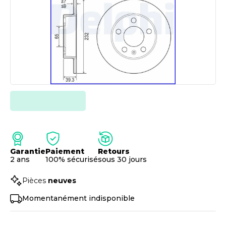
Garantie
Paiement
Retours
2 ans
100% sécurisé
sous 30 jours
Pièces
neuves
Momentanément indisponible