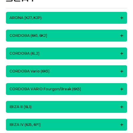
ARONA (KJ7, KJP)
CORDOBA (6K1, 6K2)
CORDOBA (6L2)
CORDOBA Vario (6K5)
CORDOBA VARIO Fourgon/Break (6K5)
IBIZA III (6L1)
IBIZA IV (6J5, 6P1)