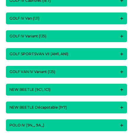
GOLF IV Cabriolet (1E7)
GOLF IV Van (1J1)
GOLF IV Variant (1J5)
GOLF SPORTSVAN VII (AM1, AN1)
GOLF VAN IV Variant (1J5)
NEW BEETLE (9C1, 1C1)
NEW BEETLE Décapotable (1Y7)
POLO IV (9N_, 9A_)