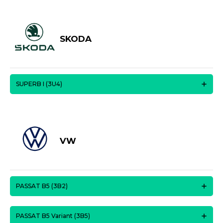
SKODA
SUPERB I (3U4)
VW
PASSAT B5 (3B2)
PASSAT B5 Variant (3B5)