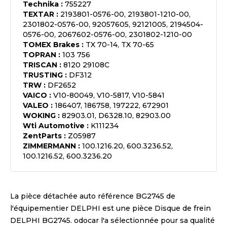
Technika
:
755227
TEXTAR
:
2193801-0576-00, 2193801-1210-00,
2301802-0576-00, 92057605, 92121005, 2194504-
0576-00, 2067602-0576-00, 2301802-1210-00
TOMEX Brakes
:
TX 70-14, TX 70-65
TOPRAN
:
103 756
TRISCAN
:
8120 29108C
TRUSTING
:
DF312
TRW
:
DF2652
VAICO
:
V10-80049, V10-5817, V10-5841
VALEO
:
186407, 186758, 197222, 672901
WOKING
:
82903.01, D6328.10, 82903.00
Wti Automotive
:
K111234
ZentParts
:
Z05987
ZIMMERMANN
:
100.1216.20, 600.3236.52,
100.1216.52, 600.3236.20
La pièce détachée auto référence
BG2745
de
l'équipementier
DELPHI
est une pièce
Disque de frein
DELPHI BG2745
. odocar l'a sélectionnée pour sa qualité