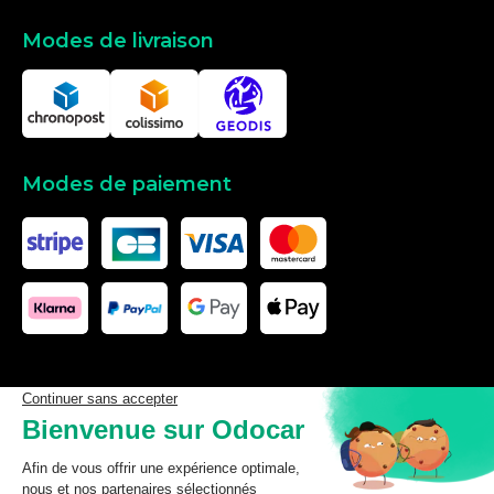
Modes de livraison
Modes de paiement
Les données affichées ici, particulièrement la base de donnée
complète, ne doivent pas être copiées. Il est interdit d’exploiter les
données ou la base de données complète, de laisser un tiers les
exploiter, ni de les rendre accessible à un tiers, sans accord
préalable de TecDoc. Toute infraction constitue une violation des