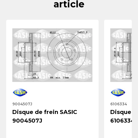
article
9004507J
6106334
Disque de frein SASIC
Disque de
9004507J
6106334