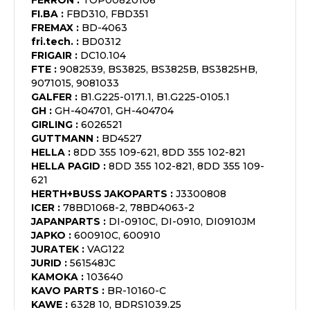
FERRON
:
TOP00820106
FI.BA
:
FBD310, FBD351
FREMAX
:
BD-4063
fri.tech.
:
BD0312
FRIGAIR
:
DC10.104
FTE
:
9082539, BS3825, BS3825B, BS3825HB,
9071015, 9081033
GALFER
:
B1.G225-0171.1, B1.G225-0105.1
GH
:
GH-404701, GH-404704
GIRLING
:
6026521
GUTTMANN
:
BD4527
HELLA
:
8DD 355 109-621, 8DD 355 102-821
HELLA PAGID
:
8DD 355 102-821, 8DD 355 109-
621
HERTH+BUSS JAKOPARTS
:
J3300808
ICER
:
78BD1068-2, 78BD4063-2
JAPANPARTS
:
DI-0910C, DI-0910, DI0910JM
JAPKO
:
600910C, 600910
JURATEK
:
VAG122
JURID
:
561548JC
KAMOKA
:
103640
KAVO PARTS
:
BR-10160-C
KAWE
:
6328 10, BDRS1039.25