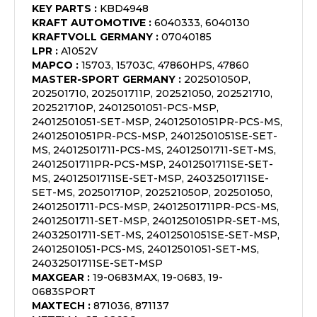
KEY PARTS
:
KBD4948
KRAFT AUTOMOTIVE
:
6040333, 6040130
KRAFTVOLL GERMANY
:
07040185
LPR
:
A1052V
MAPCO
:
15703, 15703C, 47860HPS, 47860
MASTER-SPORT GERMANY
:
202501050P,
202501710, 202501711P, 202521050, 202521710,
202521710P, 24012501051-PCS-MSP,
24012501051-SET-MSP, 24012501051PR-PCS-MS,
24012501051PR-PCS-MSP, 24012501051SE-SET-
MS, 24012501711-PCS-MS, 24012501711-SET-MS,
24012501711PR-PCS-MSP, 24012501711SE-SET-
MS, 24012501711SE-SET-MSP, 24032501711SE-
SET-MS, 202501710P, 202521050P, 202501050,
24012501711-PCS-MSP, 24012501711PR-PCS-MS,
24012501711-SET-MSP, 24012501051PR-SET-MS,
24032501711-SET-MS, 24012501051SE-SET-MSP,
24012501051-PCS-MS, 24012501051-SET-MS,
24032501711SE-SET-MSP
MAXGEAR
:
19-0683MAX, 19-0683, 19-
0683SPORT
MAXTECH
:
871036, 871137