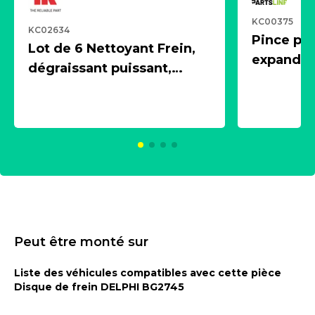
KC00375
KC02634
Pince pn
Lot de 6 Nettoyant Frein,
expandeur
dégraissant puissant,
1 souffle
aérosol 500ml - NK
universe
2021600
KC00375
Peut être monté sur
Liste des véhicules compatibles avec cette pièce
Disque de frein DELPHI BG2745