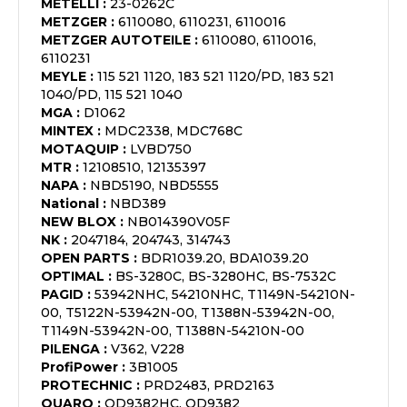
METELLI
:
23-0262C
METZGER
:
6110080, 6110231, 6110016
METZGER AUTOTEILE
:
6110080, 6110016,
6110231
MEYLE
:
115 521 1120, 183 521 1120/PD, 183 521
1040/PD, 115 521 1040
MGA
:
D1062
MINTEX
:
MDC2338, MDC768C
MOTAQUIP
:
LVBD750
MTR
:
12108510, 12135397
NAPA
:
NBD5190, NBD5555
National
:
NBD389
NEW BLOX
:
NB014390V05F
NK
:
2047184, 204743, 314743
OPEN PARTS
:
BDR1039.20, BDA1039.20
OPTIMAL
:
BS-3280C, BS-3280HC, BS-7532C
PAGID
:
53942NHC, 54210NHC, T1149N-54210N-
00, T5122N-53942N-00, T1388N-53942N-00,
T1149N-53942N-00, T1388N-54210N-00
PILENGA
:
V362, V228
ProfiPower
:
3B1005
PROTECHNIC
:
PRD2483, PRD2163
QUARO
:
QD9382HC, QD9382