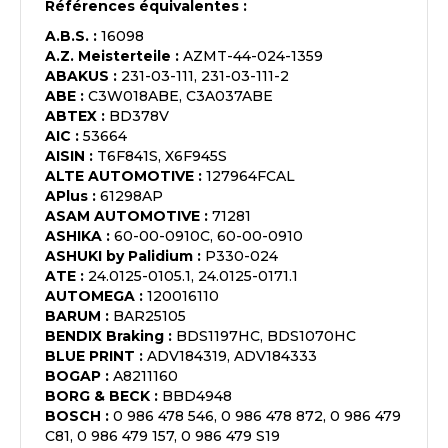
Références équivalentes :
A.B.S.
:
16098
A.Z. Meisterteile
:
AZMT-44-024-1359
ABAKUS
:
231-03-111, 231-03-111-2
ABE
:
C3W018ABE, C3A037ABE
ABTEX
:
BD378V
AIC
:
53664
AISIN
:
T6F841S, X6F945S
ALTE AUTOMOTIVE
:
127964FCAL
APlus
:
61298AP
ASAM AUTOMOTIVE
:
71281
ASHIKA
:
60-00-0910C, 60-00-0910
ASHUKI by Palidium
:
P330-024
ATE
:
24.0125-0105.1, 24.0125-0171.1
AUTOMEGA
:
120016110
BARUM
:
BAR25105
BENDIX Braking
:
BDS1197HC, BDS1070HC
BLUE PRINT
:
ADV184319, ADV184333
BOGAP
:
A8211160
BORG & BECK
:
BBD4948
BOSCH
:
0 986 478 546, 0 986 478 872, 0 986 479
C81, 0 986 479 157, 0 986 479 S19