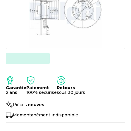
Garantie
Paiement
Retours
2 ans
100% sécurisé
sous 30 jours
Pièces
neuves
Momentanément indisponible