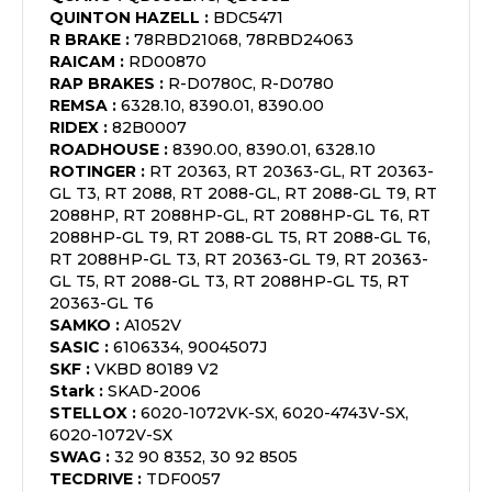
QUINTON HAZELL
:
BDC5471
R BRAKE
:
78RBD21068, 78RBD24063
RAICAM
:
RD00870
RAP BRAKES
:
R-D0780C, R-D0780
REMSA
:
6328.10, 8390.01, 8390.00
RIDEX
:
82B0007
ROADHOUSE
:
8390.00, 8390.01, 6328.10
ROTINGER
:
RT 20363, RT 20363-GL, RT 20363-
GL T3, RT 2088, RT 2088-GL, RT 2088-GL T9, RT
2088HP, RT 2088HP-GL, RT 2088HP-GL T6, RT
2088HP-GL T9, RT 2088-GL T5, RT 2088-GL T6,
RT 2088HP-GL T3, RT 20363-GL T9, RT 20363-
GL T5, RT 2088-GL T3, RT 2088HP-GL T5, RT
20363-GL T6
SAMKO
:
A1052V
SASIC
:
6106334, 9004507J
SKF
:
VKBD 80189 V2
Stark
:
SKAD-2006
STELLOX
:
6020-1072VK-SX, 6020-4743V-SX,
6020-1072V-SX
SWAG
:
32 90 8352, 30 92 8505
TECDRIVE
:
TDF0057