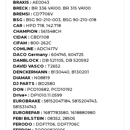
BRAXIS
:
AE0043
BRECK
:
BR 336 VA100, BR 315 VA100
BREMSI
:
CD7706V
BSG
:
BSG 90-210-003, BSG 90-210-018
CAR
:
HPD 718, 142.718
CHAMPION
:
561548CH
CIDAK
:
CBD1108
CIFAM
:
800-262C
COMLINE
:
ADC1417V
DACO Germany
:
604745, 604725
DANBLOCK
:
DB 521105, DB 520592
DAVID VASCO
:
T2652
DENCKERMANN
:
B130440, B130201
DIAMAX
:
N08819
DJ PARTS
:
BD2580
DON
:
PCD10682, PCD10192
Dr!ve+
:
DP1010.11.0599
EUROBRAKE
:
58152047184, 5815204743,
5815314743
EUROREPAR
:
1687783580, 1618880980
FEBI BILSTEIN
:
08352, 28505
FERODO
:
DDF1706, DDF1706C