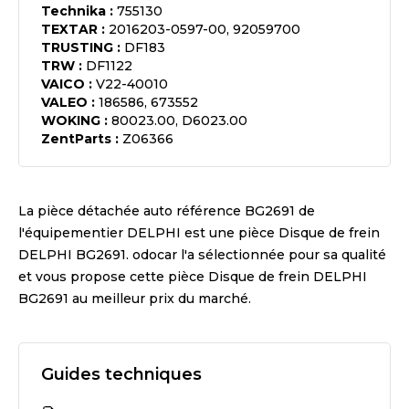
Technika
:
755130
TEXTAR
:
2016203-0597-00, 92059700
TRUSTING
:
DF183
TRW
:
DF1122
VAICO
:
V22-40010
VALEO
:
186586, 673552
WOKING
:
80023.00, D6023.00
ZentParts
:
Z06366
La pièce détachée auto référence
BG2691
de
l'équipementier
DELPHI
est une pièce
Disque de frein
DELPHI BG2691
. odocar l'a sélectionnée pour sa qualité
et vous propose cette pièce
Disque de frein DELPHI
BG2691
au meilleur prix du marché.
Guides techniques