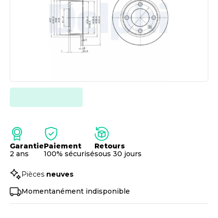
Garantie
Paiement
Retours
2 ans
100% sécurisé
sous 30 jours
Pièces
neuves
Momentanément indisponible