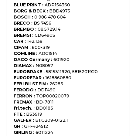
BLUE PRINT
:
ADP154360
BORG & BECK
:
BBD4975
BOSCH
:
0 986 478 604
BRECO
:
BS 7456
BREMBO
:
08.5729.14
BREMSI
:
CD6490S
CAR
:
142.139
CIFAM
:
800-319
COMLINE
:
ADC1514
DACO Germany
:
601920
DIAMAX
:
N08057
EUROBRAKE
:
5815311920, 5815201920
EUROREPAR
:
1618860880
FEBI BILSTEIN
:
26283
FERODO
:
DDF490
FERRON
:
TOP00820079
FREMAX
:
BD-7811
fri.tech.
:
BD0183
FTE
:
BS3919
GALFER
:
B1.G209-0122.1
GH
:
GH-424512
GIRLING
:
6011224