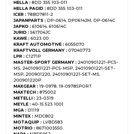
HELLA
:
8DD 355 103-011
HELLA PAGID
:
8DD 355 103-011
ICER
:
78BD7811-2
JAPANPARTS
:
DP-0614, DP0614JM, DP-0614C
JAPKO
:
610614, 610614C
JURID
:
561704JC
KAWE
:
6023 00
KRAFT AUTOMOTIVE
:
6055070
KRAFTVOLL GERMANY
:
07040773
LPR
:
C1271P
MASTER-SPORT GERMANY
:
24010901221-PCS-
MS, 24010901221-PCS-MSP, 24010901221-SET-
MSP, 200901220, 24010901221-SET-MS,
200901220P
MAXGEAR
:
19-0978, 19-0978SPORT
MAXTECH
:
875002
METELLI
:
23-0319
MEYLE
:
40-15 523 1001
MGA
:
D1119
MINTEX
:
MDC802
MOTAQUIP
:
LVBD583
MOTRIO
:
8671003550