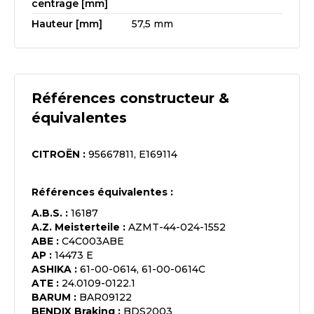
centrage [mm]
Hauteur [mm]
57,5 mm
Références constructeur &
équivalentes
CITROËN
:
95667811, E169114
Références équivalentes :
A.B.S.
:
16187
A.Z. Meisterteile
:
AZMT-44-024-1552
ABE
:
C4C003ABE
AP
:
14473 E
ASHIKA
:
61-00-0614, 61-00-0614C
ATE
:
24.0109-0122.1
BARUM
:
BAR09122
BENDIX Braking
:
BDS2003