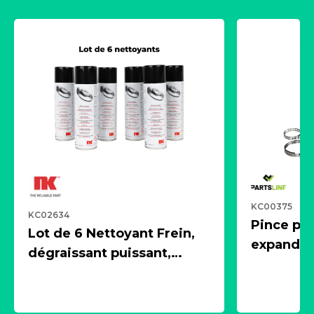
KC00375
KC02634
Pince pn
Lot de 6 Nettoyant Frein,
expandeur
dégraissant puissant,
1 souffle
aérosol 500ml - NK
universe
2021600
KC00375