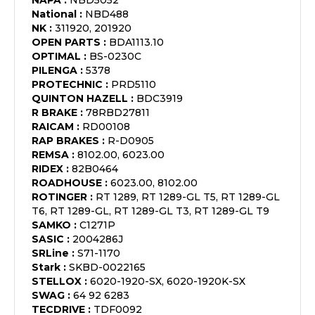
NAPA
:
NBD5052
National
:
NBD488
NK
:
311920, 201920
OPEN PARTS
:
BDA1113.10
OPTIMAL
:
BS-0230C
PILENGA
:
5378
PROTECHNIC
:
PRD5110
QUINTON HAZELL
:
BDC3919
R BRAKE
:
78RBD27811
RAICAM
:
RD00108
RAP BRAKES
:
R-D0905
REMSA
:
8102.00, 6023.00
RIDEX
:
82B0464
ROADHOUSE
:
6023.00, 8102.00
ROTINGER
:
RT 1289, RT 1289-GL T5, RT 1289-GL
T6, RT 1289-GL, RT 1289-GL T3, RT 1289-GL T9
SAMKO
:
C1271P
SASIC
:
2004286J
SRLine
:
S71-1170
Stark
:
SKBD-0022165
STELLOX
:
6020-1920-SX, 6020-1920K-SX
SWAG
:
64 92 6283
TECDRIVE
:
TDF0092