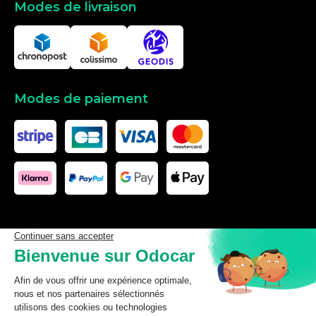
Modes de livraison
Modes de paiement
Les données affichées ici, particulièrement la base de donnée
complète, ne doivent pas être copiées. Il est interdit d’exploiter les
données ou la base de données complète, de laisser un tiers les
exploiter, ni de les rendre accessible à un tiers, sans accord
préalable de TecDoc. Toute infraction constitue une violation des
droits d’auteur et fera l’objet de poursuites.