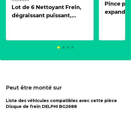
Pince pn
Lot de 6 Nettoyant Frein,
expandeur
dégraissant puissant,
1 souffle
aérosol 500ml - NK
universe
2021600
KC00375
Peut être monté sur
Liste des véhicules compatibles avec cette pièce
Disque de frein DELPHI BG2688