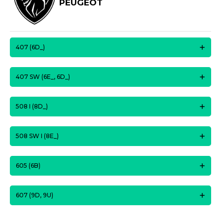
PEUGEOT
407 (6D_)
407 SW (6E_, 6D_)
508 I (8D_)
508 SW I (8E_)
605 (6B)
607 (9D, 9U)