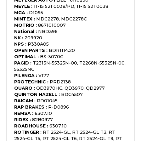
METZGER AUTOTEILE
:
6110230
MEYLE
:
11-15 521 0038/PD, 11-15 521 0038
MGA
:
D1095
MINTEX
:
MDC2278, MDC2278C
MOTRIO
:
8671010007
National
:
NBD396
NK
:
209920
NPS
:
P330A05
OPEN PARTS
:
BDR1114.20
OPTIMAL
:
BS-3070C
PAGID
:
T2313N-55325N-00, T2268N-55325N-00,
55325NC
PILENGA
:
V177
PROTECHNIC
:
PRD2138
QUARO
:
QD3970HC, QD3970, QD2977
QUINTON HAZELL
:
BDC4507
RAICAM
:
RD01045
RAP BRAKES
:
R-D0896
REMSA
:
6307.10
RIDEX
:
82B0977
ROADHOUSE
:
6307.10
ROTINGER
:
RT 2524-GL, RT 2524-GL T3, RT
2524-GL T5, RT 2524-GL T6, RT 2524-GL T9, RT