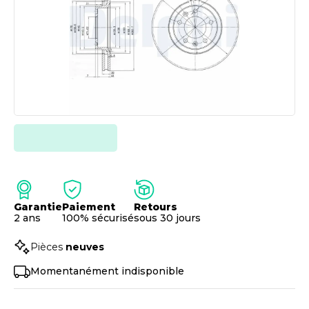
Garantie
Paiement
Retours
2 ans
100% sécurisé
sous 30 jours
Pièces
neuves
Momentanément indisponible