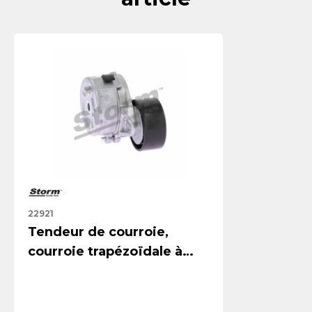
22921
Tendeur de courroie,
courroie trapézoïdale à
nervures STORM QUALITY
PARTS 22921