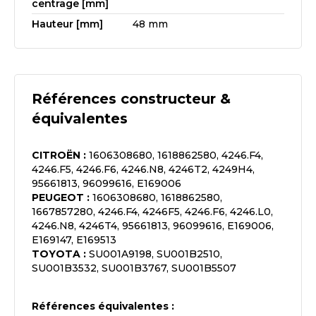
centrage [mm]
Hauteur [mm]
48 mm
Références constructeur &
équivalentes
CITROËN
:
1606308680, 1618862580, 4246.F4,
4246.F5, 4246.F6, 4246.N8, 4246T2, 4249H4,
95661813, 96099616, E169006
PEUGEOT
:
1606308680, 1618862580,
1667857280, 4246.F4, 4246F5, 4246.F6, 4246.L0,
4246.N8, 4246T4, 95661813, 96099616, E169006,
E169147, E169513
TOYOTA
:
SU001A9198, SU001B2510,
SU001B3532, SU001B3767, SU001B5507
Références équivalentes :