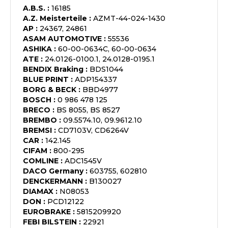
A.B.S.
:
16185
A.Z. Meisterteile
:
AZMT-44-024-1430
AP
:
24367, 24861
ASAM AUTOMOTIVE
:
55536
ASHIKA
:
60-00-0634C, 60-00-0634
ATE
:
24.0126-0100.1, 24.0128-0195.1
BENDIX Braking
:
BDS1044
BLUE PRINT
:
ADP154337
BORG & BECK
:
BBD4977
BOSCH
:
0 986 478 125
BRECO
:
BS 8055, BS 8527
BREMBO
:
09.5574.10, 09.9612.10
BREMSI
:
CD7103V, CD6264V
CAR
:
142.145
CIFAM
:
800-295
COMLINE
:
ADC1545V
DACO Germany
:
603755, 602810
DENCKERMANN
:
B130027
DIAMAX
:
N08053
DON
:
PCD12122
EUROBRAKE
:
5815209920
FEBI BILSTEIN
:
22921