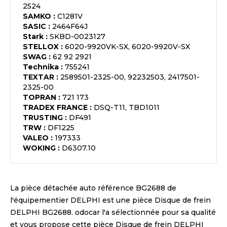
2524
SAMKO
:
C1281V
SASIC
:
2464F64J
Stark
:
SKBD-0023127
STELLOX
:
6020-9920VK-SX, 6020-9920V-SX
SWAG
:
62 92 2921
Technika
:
755241
TEXTAR
:
2589501-2325-00, 92232503, 2417501-
2325-00
TOPRAN
:
721 173
TRADEX FRANCE
:
DSQ-T11, TBD1011
TRUSTING
:
DF491
TRW
:
DF1225
VALEO
:
197333
WOKING
:
D6307.10
La pièce détachée auto référence
BG2688
de
l'équipementier
DELPHI
est une pièce
Disque de frein
DELPHI BG2688
. odocar l'a sélectionnée pour sa qualité
et vous propose cette pièce
Disque de frein DELPHI