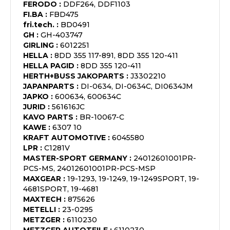
FERODO
:
DDF264, DDF1103
FI.BA
:
FBD475
fri.tech.
:
BD0491
GH
:
GH-403747
GIRLING
:
6012251
HELLA
:
8DD 355 117-891, 8DD 355 120-411
HELLA PAGID
:
8DD 355 120-411
HERTH+BUSS JAKOPARTS
:
J3302210
JAPANPARTS
:
DI-0634, DI-0634C, DI0634JM
JAPKO
:
600634, 600634C
JURID
:
561616JC
KAVO PARTS
:
BR-10067-C
KAWE
:
6307 10
KRAFT AUTOMOTIVE
:
6045580
LPR
:
C1281V
MASTER-SPORT GERMANY
:
24012601001PR-
PCS-MS, 24012601001PR-PCS-MSP
MAXGEAR
:
19-1293, 19-1249, 19-1249SPORT, 19-
4681SPORT, 19-4681
MAXTECH
:
875626
METELLI
:
23-0295
METZGER
:
6110230