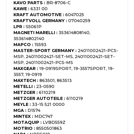
KAVO PARTS
:
BR-8706-C
KAWE
:
6331 00
KRAFT AUTOMOTIVE
:
6047025
KRAFTVOLL GERMANY
:
07040259
LPR
:
S5061P
MAGNETI MARELLI
:
353614808140,
353614802140
MAPCO
:
15593
MASTER-SPORT GERMANY
:
24011002421-PCS-
MSP, 24011002421-SET-MS, 24011002421-SET-
MSP, 24011002421-PCS-MS
MAXGEAR
:
19-0919SPORT, 19-3557SPORT, 19-
3557, 19-0919
MAXTECH
:
863501, 863513
METELLI
:
23-0590
METZGER
:
6110219
METZGER AUTOTEILE
:
6110219
MEYLE
:
33-15 521 0000
MGA
:
D1574
MINTEX
:
MDC747
MOTAQUIP
:
LVBD559Z
MOTRIO
:
8550501863