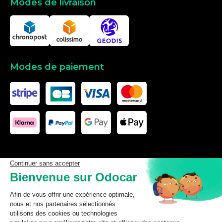
Modes de livraison
Modes de paiement
Les données affichées ici, particulièrement la base de donnée
complète, ne doivent pas être copiées. Il est interdit d’exploiter les
données ou la base de données complète, de laisser un tiers les
exploiter, ni de les rendre accessible à un tiers, sans accord
préalable de TecDoc. Toute infraction constitue une violation des
droits d’auteur et fera l’objet de poursuites.