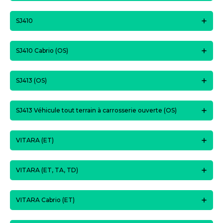
SJ410
SJ410 Cabrio (OS)
SJ413 (OS)
SJ413 Véhicule tout terrain à carrosserie ouverte (OS)
VITARA (ET)
VITARA (ET, TA, TD)
VITARA Cabrio (ET)