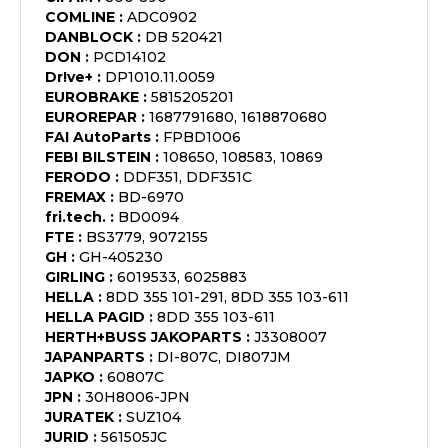
COMLINE
:
ADC0902
DANBLOCK
:
DB 520421
DON
:
PCD14102
Dr!ve+
:
DP1010.11.0059
EUROBRAKE
:
5815205201
EUROREPAR
:
1687791680, 1618870680
FAI AutoParts
:
FPBD1006
FEBI BILSTEIN
:
108650, 108583, 10869
FERODO
:
DDF351, DDF351C
FREMAX
:
BD-6970
fri.tech.
:
BD0094
FTE
:
BS3779, 9072155
GH
:
GH-405230
GIRLING
:
6019533, 6025883
HELLA
:
8DD 355 101-291, 8DD 355 103-611
HELLA PAGID
:
8DD 355 103-611
HERTH+BUSS JAKOPARTS
:
J3308007
JAPANPARTS
:
DI-807C, DI807JM
JAPKO
:
60807C
JPN
:
30H8006-JPN
JURATEK
:
SUZ104
JURID
:
561505JC