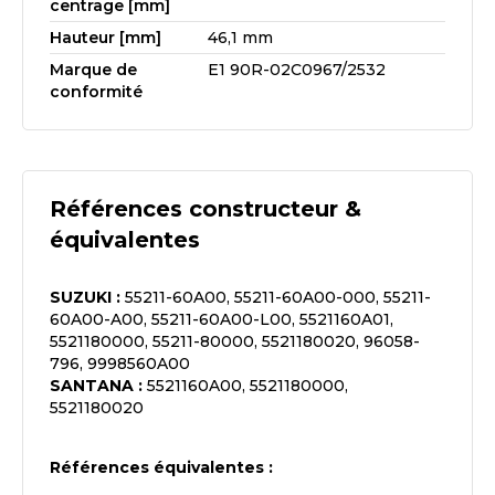
centrage [mm]
Hauteur [mm]
46,1 mm
Marque de
E1 90R-02C0967/2532
conformité
Références constructeur &
équivalentes
SUZUKI
:
55211-60A00, 55211-60A00-000, 55211-
60A00-A00, 55211-60A00-L00, 5521160A01,
5521180000, 55211-80000, 5521180020, 96058-
796, 9998560A00
SANTANA
:
5521160A00, 5521180000,
5521180020
Références équivalentes :