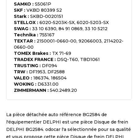
SAMKO
:
S5061P
SKF
:
VKBD 80399 S2
Stark
:
SKBD-0020151
STELLOX
:
6020-5203K-SX, 6020-5203-SX
SWAG
:
33 10 6390, 84 91 0869, 33 10 5212
Technika
:
755167
TEXTAR
:
2150001-0660-00, 92066003, 2114202-
0660-00
TOMEX Brakes
:
TX 71-69
TRADEX FRANCE
:
DSQ-T60, TBD1061
TRUSTING
:
DF094
TRW
:
DF1953, DF2588
VALEO
:
186374, 186504
WOKING
:
D6331.00
ZIMMERMANN
:
540.2489.20
La pièce détachée auto référence
BG2584
de
l'équipementier
DELPHI
est une pièce
Disque de frein
DELPHI BG2584
. odocar l'a sélectionnée pour sa qualité
et vous propose cette pièce
Disque de frein DELPHI