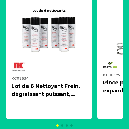
KC00375
KC02634
Pince pn
Lot de 6 Nettoyant Frein,
expandeur
dégraissant puissant,
1 souffle
aérosol 500ml - NK
universe
2021600
KC00375