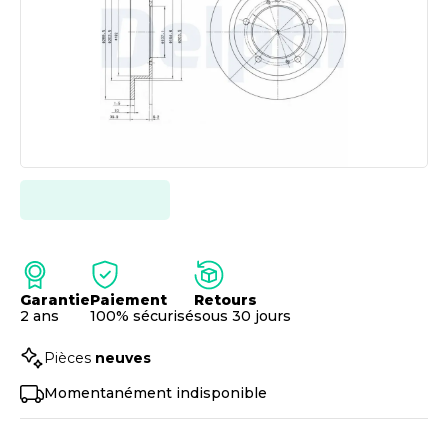
Garantie
Paiement
Retours
2 ans
100% sécurisé
sous 30 jours
Pièces
neuves
Momentanément indisponible