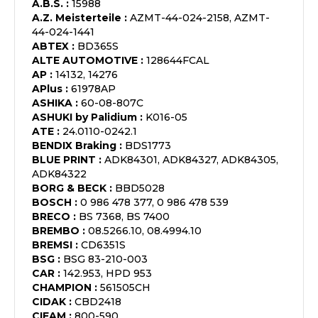
A.B.S.
:
15988
A.Z. Meisterteile
:
AZMT-44-024-2158, AZMT-
44-024-1441
ABTEX
:
BD365S
ALTE AUTOMOTIVE
:
128644FCAL
AP
:
14132, 14276
APlus
:
61978AP
ASHIKA
:
60-08-807C
ASHUKI by Palidium
:
K016-05
ATE
:
24.0110-0242.1
BENDIX Braking
:
BDS1773
BLUE PRINT
:
ADK84301, ADK84327, ADK84305,
ADK84322
BORG & BECK
:
BBD5028
BOSCH
:
0 986 478 377, 0 986 478 539
BRECO
:
BS 7368, BS 7400
BREMBO
:
08.5266.10, 08.4994.10
BREMSI
:
CD6351S
BSG
:
BSG 83-210-003
CAR
:
142.953, HPD 953
CHAMPION
:
561505CH
CIDAK
:
CBD2418
CIFAM
:
800-590