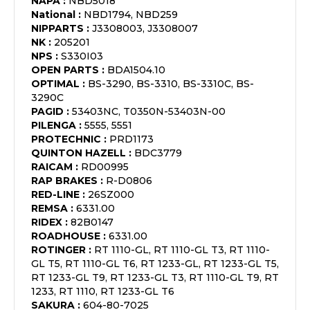
NAPA
:
NBD5018
National
:
NBD1794, NBD259
NIPPARTS
:
J3308003, J3308007
NK
:
205201
NPS
:
S330I03
OPEN PARTS
:
BDA1504.10
OPTIMAL
:
BS-3290, BS-3310, BS-3310C, BS-
3290C
PAGID
:
53403NC, T0350N-53403N-00
PILENGA
:
5555, 5551
PROTECHNIC
:
PRD1173
QUINTON HAZELL
:
BDC3779
RAICAM
:
RD00995
RAP BRAKES
:
R-D0806
RED-LINE
:
26SZ000
REMSA
:
6331.00
RIDEX
:
82B0147
ROADHOUSE
:
6331.00
ROTINGER
:
RT 1110-GL, RT 1110-GL T3, RT 1110-
GL T5, RT 1110-GL T6, RT 1233-GL, RT 1233-GL T5,
RT 1233-GL T9, RT 1233-GL T3, RT 1110-GL T9, RT
1233, RT 1110, RT 1233-GL T6
SAKURA
:
604-80-7025