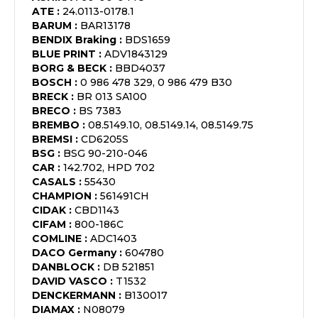
ATE
:
24.0113-0178.1
BARUM
:
BAR13178
BENDIX Braking
:
BDS1659
BLUE PRINT
:
ADV1843129
BORG & BECK
:
BBD4037
BOSCH
:
0 986 478 329, 0 986 479 B30
BRECK
:
BR 013 SA100
BRECO
:
BS 7383
BREMBO
:
08.5149.10, 08.5149.14, 08.5149.75
BREMSI
:
CD6205S
BSG
:
BSG 90-210-046
CAR
:
142.702, HPD 702
CASALS
:
55430
CHAMPION
:
561491CH
CIDAK
:
CBD1143
CIFAM
:
800-186C
COMLINE
:
ADC1403
DACO Germany
:
604780
DANBLOCK
:
DB 521851
DAVID VASCO
:
T1532
DENCKERMANN
:
B130017
DIAMAX
:
N08079