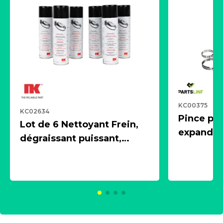
KC00375
KC02634
Pince pn
Lot de 6 Nettoyant Frein,
expandeur
dégraissant puissant,
1 souffle
aérosol 500ml - NK
universe
2021600
KC00375