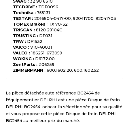
SWAG
:
32 90 6310
TECDRIVE
:
TDF0096
Technika
:
755131
TEXTAR
:
2016804-0417-00, 92041700, 92041703
TOMEX Brakes
:
TX 70-32
TRISCAN
:
8120 29104C
TRUSTING
:
DF031
TRW
:
DF1532
VAICO
:
V10-40031
VALEO
:
186251, 673059
WOKING
:
D6172.00
ZentParts
:
Z06259
ZIMMERMANN
:
600.1602.20, 600.1602.52
La pièce détachée auto référence
BG2454
de
l'équipementier
DELPHI
est une pièce
Disque de frein
DELPHI BG2454
. odocar l'a sélectionnée pour sa qualité
et vous propose cette pièce
Disque de frein DELPHI
BG2454
au meilleur prix du marché.