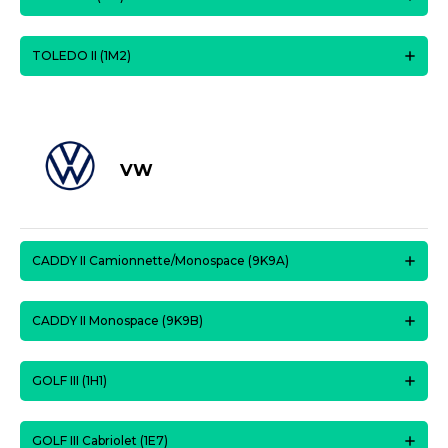
TOLEDO II (1M2)
VW
CADDY II Camionnette/Monospace (9K9A)
CADDY II Monospace (9K9B)
GOLF III (1H1)
GOLF III Cabriolet (1E7)