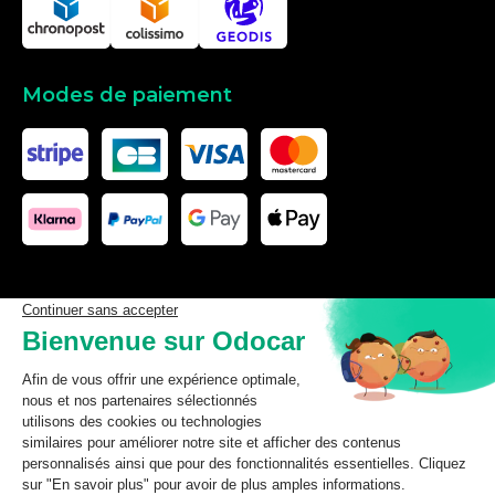
Modes de paiement
Les données affichées ici, particulièrement la base de donnée
complète, ne doivent pas être copiées. Il est interdit d’exploiter les
données ou la base de données complète, de laisser un tiers les
exploiter, ni de les rendre accessible à un tiers, sans accord
préalable de TecDoc. Toute infraction constitue une violation des
droits d’auteur et fera l’objet de poursuites.
odocar
2026
©