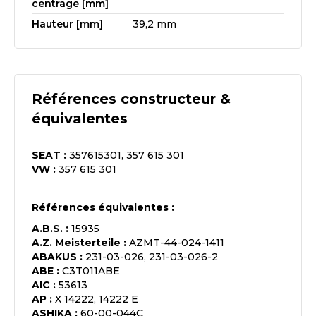
centrage [mm]
Hauteur [mm]
39,2 mm
Références constructeur &
équivalentes
SEAT
:
357615301, 357 615 301
VW
:
357 615 301
Références équivalentes :
A.B.S.
:
15935
A.Z. Meisterteile
:
AZMT-44-024-1411
ABAKUS
:
231-03-026, 231-03-026-2
ABE
:
C3T011ABE
AIC
:
53613
AP
:
X 14222, 14222 E
ASHIKA
:
60-00-044C