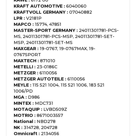
KAWE
:
6172 00
KRAFT AUTOMOTIVE
:
6040060
KRAFTVOLL GERMANY
:
07040882
LPR
:
V2181P
MAPCO
:
15774, 47851
MASTER-SPORT GERMANY
:
24011301781-PCS-
MS, 24011301781-PCS-MSP, 24011301781-SET-
MSP, 24011301781-SET-MS
MAXGEAR
:
19-0767, 19-0767MAX, 19-
0767SPORT
MAXTECH
:
871010
METELLI
:
23-0186C
METZGER
:
6110056
METZGER AUTOTEILE
:
6110056
MEYLE
:
115 521 1004, 115 521 1006, 183 521
1006/PD
MGA
:
D986
MINTEX
:
MDC731
MOTAQUIP
:
LVBD509Z
MOTRIO
:
8671003557
National
:
NBD278
NK
:
314728, 204728
Omnicraft
:
2134056