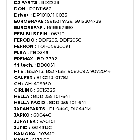
DJ PARTS
:
BD2238
DON
:
PCD11682
Dr!ve+
:
DP1010.11.0035
EUROBRAKE
:
5815314728, 5815204728
EUROREPAR
:
1618867880
FEBI BILSTEIN
:
06310
FERODO
:
DDF205, DDF205C
FERRON
:
TOP00820091
FI.BA
:
FBD349
FREMAX
:
BD-3392
fri.tech.
:
BD0031
FTE
:
BS3713, BS3713B, 9082092, 9072044
GALFER
:
B1.G213-0178.1
GH
:
GH-409950
GIRLING
:
6015323
HELLA
:
8DD 355 101-641
HELLA PAGID
:
8DD 355 101-641
JAPANPARTS
:
DI-044C, DI044JM
JAPKO
:
60044C
JURATEK
:
VAG101
JURID
:
561491JC
KAMOKA
:
103410