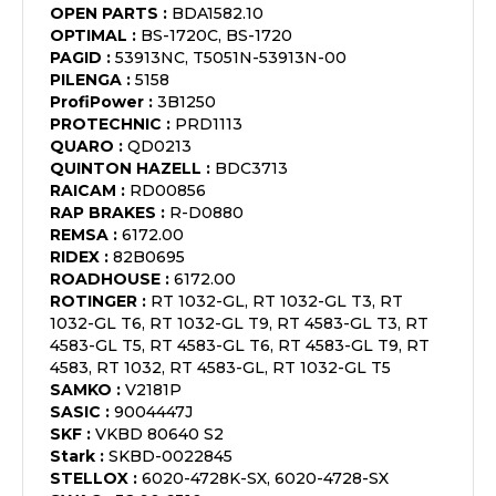
OPEN PARTS
:
BDA1582.10
OPTIMAL
:
BS-1720C, BS-1720
PAGID
:
53913NC, T5051N-53913N-00
PILENGA
:
5158
ProfiPower
:
3B1250
PROTECHNIC
:
PRD1113
QUARO
:
QD0213
QUINTON HAZELL
:
BDC3713
RAICAM
:
RD00856
RAP BRAKES
:
R-D0880
REMSA
:
6172.00
RIDEX
:
82B0695
ROADHOUSE
:
6172.00
ROTINGER
:
RT 1032-GL, RT 1032-GL T3, RT
1032-GL T6, RT 1032-GL T9, RT 4583-GL T3, RT
4583-GL T5, RT 4583-GL T6, RT 4583-GL T9, RT
4583, RT 1032, RT 4583-GL, RT 1032-GL T5
SAMKO
:
V2181P
SASIC
:
9004447J
SKF
:
VKBD 80640 S2
Stark
:
SKBD-0022845
STELLOX
:
6020-4728K-SX, 6020-4728-SX