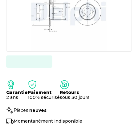
Garantie
Paiement
Retours
2 ans
100% sécurisé
sous 30 jours
Pièces
neuves
Momentanément indisponible