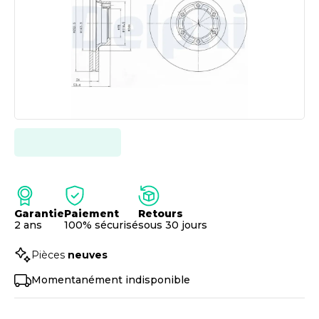
Garantie
Paiement
Retours
2 ans
100% sécurisé
sous 30 jours
Pièces
neuves
Momentanément indisponible