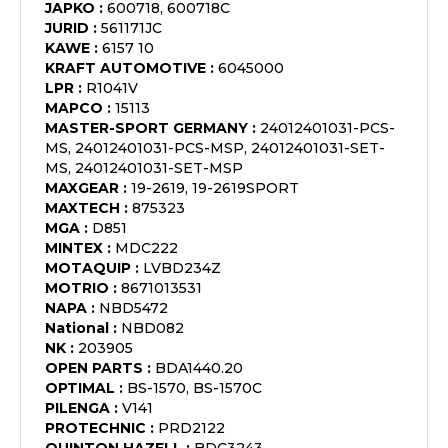
JAPKO
:
600718, 600718C
JURID
:
561171JC
KAWE
:
6157 10
KRAFT AUTOMOTIVE
:
6045000
LPR
:
R1041V
MAPCO
:
15113
MASTER-SPORT GERMANY
:
24012401031-PCS-
MS, 24012401031-PCS-MSP, 24012401031-SET-
MS, 24012401031-SET-MSP
MAXGEAR
:
19-2619, 19-2619SPORT
MAXTECH
:
875323
MGA
:
D851
MINTEX
:
MDC222
MOTAQUIP
:
LVBD234Z
MOTRIO
:
8671013531
NAPA
:
NBD5472
National
:
NBD082
NK
:
203905
OPEN PARTS
:
BDA1440.20
OPTIMAL
:
BS-1570, BS-1570C
PILENGA
:
V141
PROTECHNIC
:
PRD2122