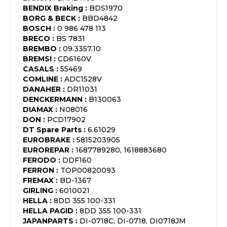
BENDIX Braking
:
BDS1970
BORG & BECK
:
BBD4842
BOSCH
:
0 986 478 113
BRECO
:
BS 7831
BREMBO
:
09.3357.10
BREMSI
:
CD6160V
CASALS
:
55469
COMLINE
:
ADC1528V
DANAHER
:
DR11031
DENCKERMANN
:
B130063
DIAMAX
:
N08016
DON
:
PCD17902
DT Spare Parts
:
6.61029
EUROBRAKE
:
5815203905
EUROREPAR
:
1687789280, 1618883680
FERODO
:
DDF160
FERRON
:
TOP00820093
FREMAX
:
BD-1367
GIRLING
:
6010021
HELLA
:
8DD 355 100-331
HELLA PAGID
:
8DD 355 100-331
JAPANPARTS
:
DI-0718C, DI-0718, DI0718JM