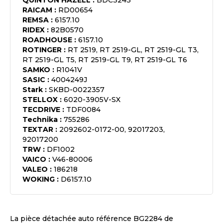
QUINTON HAZELL
:
BDC3243
RAICAM
:
RD00654
REMSA
:
6157.10
RIDEX
:
82B0570
ROADHOUSE
:
6157.10
ROTINGER
:
RT 2519, RT 2519-GL, RT 2519-GL T3,
RT 2519-GL T5, RT 2519-GL T9, RT 2519-GL T6
SAMKO
:
R1041V
SASIC
:
4004249J
Stark
:
SKBD-0022357
STELLOX
:
6020-3905V-SX
TECDRIVE
:
TDF0084
Technika
:
755286
TEXTAR
:
2092602-0172-00, 92017203,
92017200
TRW
:
DF1002
VAICO
:
V46-80006
VALEO
:
186218
WOKING
:
D6157.10
La pièce détachée auto référence
BG2284
de