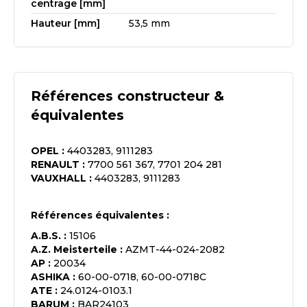
centrage [mm]
Hauteur [mm]
53,5 mm
Références constructeur &
équivalentes
OPEL
:
4403283, 9111283
RENAULT
:
7700 561 367, 7701 204 281
VAUXHALL
:
4403283, 9111283
Références équivalentes :
A.B.S.
:
15106
A.Z. Meisterteile
:
AZMT-44-024-2082
AP
:
20034
ASHIKA
:
60-00-0718, 60-00-0718C
ATE
:
24.0124-0103.1
BARUM
:
BAR24103