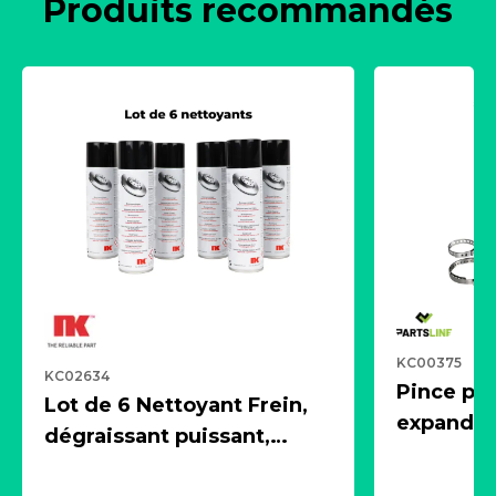
Produits recommandés
KC00375
KC02634
Pince pn
Lot de 6 Nettoyant Frein,
expandeur
dégraissant puissant,
1 souffle
aérosol 500ml - NK
universe