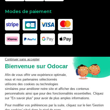
Modes de paiement
Les données affichées ici, particulièrement la base de donnée
complète, ne doivent pas être copiées. Il est interdit d’exploiter les
données ou la base de données complète, de laisser un tiers les
exploiter, ni de les rendre accessible à un tiers, sans accord
préalable de TecDoc. Toute infraction constitue une violation des
droits d’auteur et fera l’objet de poursuites.
odocar
2026
©
CGV Particuliers
CGV Professionnels