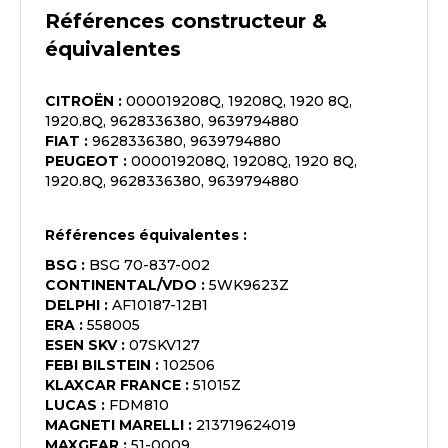
Références constructeur &
équivalentes
CITROËN
:
000019208Q, 19208Q, 1920 8Q,
1920.8Q, 9628336380, 9639794880
FIAT
:
9628336380, 9639794880
PEUGEOT
:
000019208Q, 19208Q, 1920 8Q,
1920.8Q, 9628336380, 9639794880
Références équivalentes :
BSG
:
BSG 70-837-002
CONTINENTAL/VDO
:
5WK9623Z
DELPHI
:
AF10187-12B1
ERA
:
558005
ESEN SKV
:
07SKV127
FEBI BILSTEIN
:
102506
KLAXCAR FRANCE
:
51015Z
LUCAS
:
FDM810
MAGNETI MARELLI
:
213719624019
MAXGEAR
:
51-0009