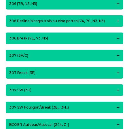
306 (7B, N3, N5)
306 Berline bicorps trois ou cinq portes (7A, 7C, N3, N5)
306 Break (7E, N3, N5)
307 (3A/C)
307 Break (3E)
307 SW (3H)
307 SW Fourgon/Break (3E_, 3H_)
BOXER Autobus/Autocar (244, Z_)