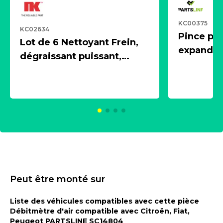
KC00375
KC02634
Pince pn
Lot de 6 Nettoyant Frein,
expandeur
dégraissant puissant,
1 souffle
aérosol 500ml - NK
universe
2021600
KC00375
Peut être monté sur
Liste des véhicules compatibles avec cette pièce
Débitmètre d'air compatible avec Citroën, Fiat,
Peugeot PARTSLINE SC14804