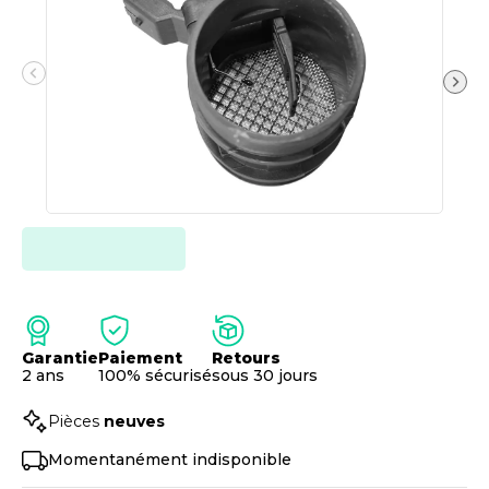
Garantie
Paiement
Retours
2 ans
100% sécurisé
sous 30 jours
Pièces
neuves
Momentanément indisponible