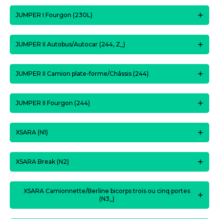
JUMPER I Fourgon (230L)
JUMPER II Autobus/Autocar (244, Z_)
JUMPER II Camion plate-forme/Châssis (244)
JUMPER II Fourgon (244)
XSARA (N1)
XSARA Break (N2)
XSARA Camionnette/Berline bicorps trois ou cinq portes
(N3_)