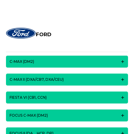
FORD
C-MAX (DM2)
C-MAX II (DXA/CB7, DXA/CEU)
FIESTA VI (CB1, CCN)
FOCUS C-MAX (DM2)
FOCUS II (DA_, HCP, DP)