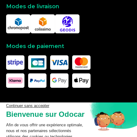
Modes de livraison
Modes de paiement
Les données affichées ici, particulièrement la base de donnée
complète, ne doivent pas être copiées. Il est interdit d’exploiter les
données ou la base de données complète, de laisser un tiers les
exploiter, ni de les rendre accessible à un tiers, sans accord
préalable de TecDoc. Toute infraction constitue une violation des
droits d’auteur et fera l’objet de poursuites.