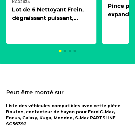
KC02634
Pince pn
Lot de 6 Nettoyant Frein,
expandeur
dégraissant puissant,
1 souffle
aérosol 500ml - NK
universe
2021600
KC00375
Peut être monté sur
Liste des véhicules compatibles avec cette pièce
Bouton, contacteur de hayon pour Ford C-Max,
Focus, Galaxy, Kuga, Mondeo, S-Max PARTSLINE
SC56392