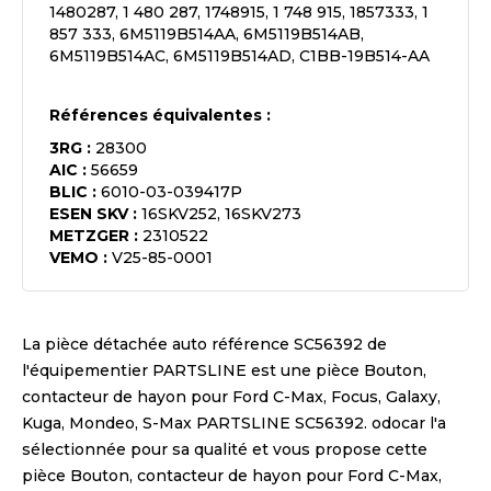
1480287, 1 480 287, 1748915, 1 748 915, 1857333, 1
857 333, 6M5119B514AA, 6M5119B514AB,
6M5119B514AC, 6M5119B514AD, C1BB-19B514-AA
Références équivalentes :
3RG
:
28300
AIC
:
56659
BLIC
:
6010-03-039417P
ESEN SKV
:
16SKV252, 16SKV273
METZGER
:
2310522
VEMO
:
V25-85-0001
La pièce détachée auto référence
SC56392
de
l'équipementier
PARTSLINE
est une pièce
Bouton,
contacteur de hayon pour Ford C-Max, Focus, Galaxy,
Kuga, Mondeo, S-Max PARTSLINE SC56392
. odocar l'a
sélectionnée pour sa qualité et vous propose cette
pièce
Bouton, contacteur de hayon pour Ford C-Max,