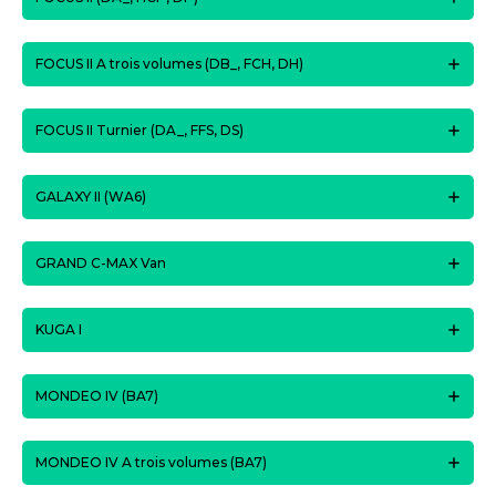
FOCUS II A trois volumes (DB_, FCH, DH)
FOCUS II Turnier (DA_, FFS, DS)
GALAXY II (WA6)
GRAND C-MAX Van
KUGA I
MONDEO IV (BA7)
MONDEO IV A trois volumes (BA7)