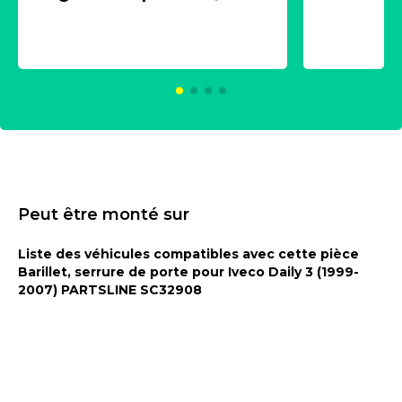
1 souffle
aérosol 500ml - NK
universe
2021600
KC00375
Peut être monté sur
Liste des véhicules compatibles avec cette pièce
Barillet, serrure de porte pour Iveco Daily 3 (1999-
2007) PARTSLINE SC32908