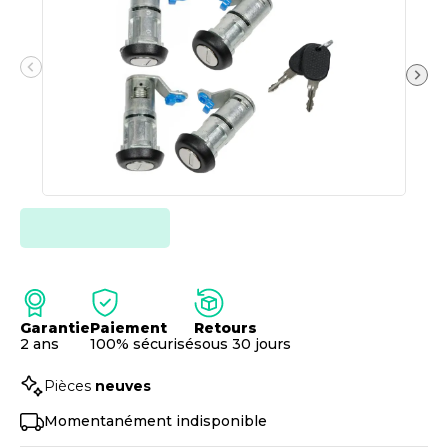
Garantie
Paiement
Retours
2 ans
100% sécurisé
sous 30 jours
Pièces
neuves
Momentanément indisponible