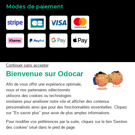
Modes de paiement
Les données affichées ici, particulièrement la base de donnée
complète, ne doivent pas être copiées. Il est interdit d’exploiter les
données ou la base de données complète, de laisser un tiers les
exploiter, ni de les rendre accessible à un tiers, sans accord
préalable de TecDoc. Toute infraction constitue une violation des
droits d’auteur et fera l’objet de poursuites.
odocar
2026
©
CGV Particuliers
CGV Professionnels
Mentions légales