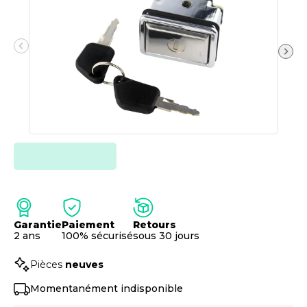
Garantie
Paiement
Retours
2 ans
100% sécurisé
sous 30 jours
Pièces
neuves
Momentanément indisponible