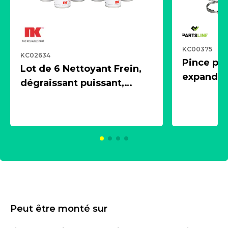
KC00375
KC02634
Pince pn
Lot de 6 Nettoyant Frein,
expandeur
dégraissant puissant,
1 souffle
aérosol 500ml - NK
universe
2021600
KC00375
Peut être monté sur