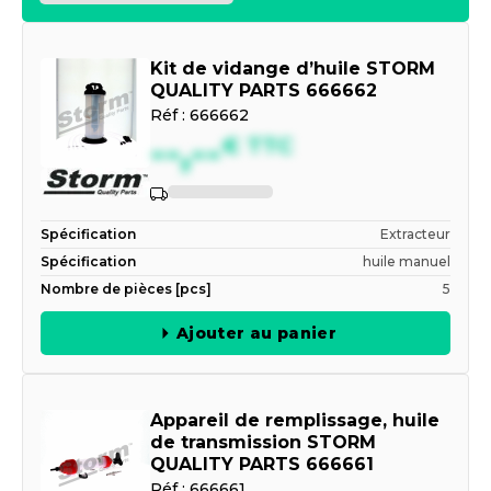
Kit de vidange d’huile STORM
QUALITY PARTS 666662
Réf :
666662
--,--
€
TTC
Spécification
Extracteur
Spécification
huile manuel
Nombre de pièces [pcs]
5
Ajouter au panier
Appareil de remplissage, huile
de transmission STORM
QUALITY PARTS 666661
Réf :
666661