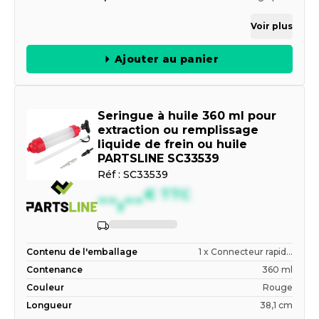
Voir plus
Ajouter au panier
Seringue à huile 360 ml pour
extraction ou remplissage
liquide de frein ou huile
PARTSLINE SC33539
Réf :
SC33539
--,--
€
TTC
Contenu de l'emballage
1 x Connecteur rapid...
Contenance
360 ml
Couleur
Rouge
Longueur
38,1 cm