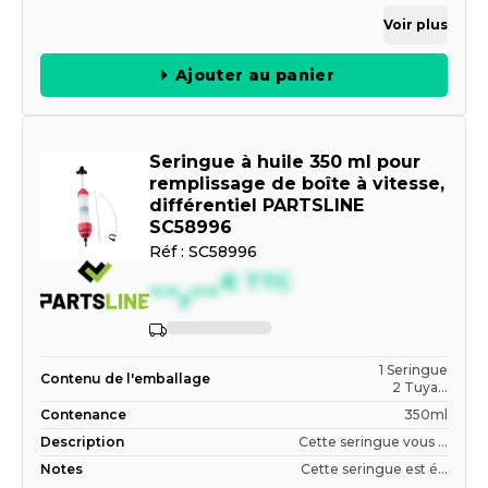
Voir plus
Ajouter au panier
Seringue à huile 350 ml pour
remplissage de boîte à vitesse,
différentiel PARTSLINE
SC58996
Réf :
SC58996
--,--
€
TTC
1 Seringue
Contenu de l'emballage
2 Tuya...
Contenance
350ml
Description
Cette seringue vous ...
Notes
Cette seringue est é...