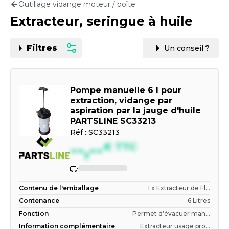
Outillage vidange moteur / boîte
Motorisation
Extracteur, seringue à huile
PAR CARTE GRISE OU VIN
Filtres
Un conseil ?
Pompe manuelle 6 l pour
extraction, vidange par
aspiration par la jauge d'huile
PARTSLINE SC33213
Réf :
SC33213
--,--
€
TTC
Indisponible
Contenu de l'emballage
1 x Extracteur de Fl...
Contenance
6 Litres
Fonction
Permet d’évacuer man...
Information complémentaire
Extracteur usage pro...