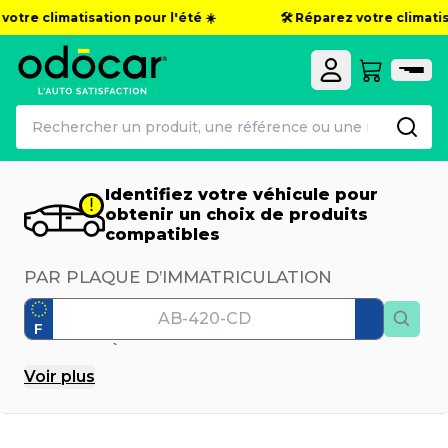
votre climatisation pour l'été ☀️
🛠️ Réparez votre climatisa
Identifiez votre véhicule pour
obtenir un choix de produits
compatibles
PAR PLAQUE D’IMMATRICULATION
F
PAR MODÈLE
Voir
plus
Marque
Modèle