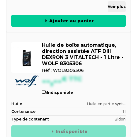
Voir plus
Ajouter au panier
Huile de boîte automatique,
direction assistée ATF DIII
DEXRON 3 VITALTECH - 1 Litre -
WOLF 8305306
Réf :
WOL8305306
--,--
€
TTC
Indisponible
Huile
Huile en partie synt...
Contenance
1 l
Type de contenant
Bidon
Indisponible