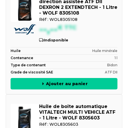
direction assistée ATF DII
DEXRON 2 EXTENDTECH - 1 Litre
- WOLF 8305108
Réf :
WOL8305108
--,--
€
TTC
Indisponible
Huile
Huile minérale
Contenance
1 l
Type de contenant
Bidon
Grade de viscosité SAE
ATF DII
Ajouter au panier
Huile de boîte automatique
VITALTECH MULTI VEHICLE ATF
- 1 Litre - WOLF 8305603
Réf :
WOL8305603