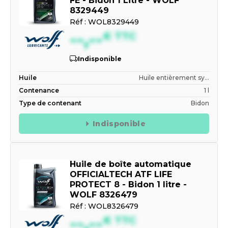
FE - Bidon 1 Litre - WOLF
8329449
Réf :
WOL8329449
--,--
€
TTC
Indisponible
Huile
Huile entièrement sy...
Contenance
1 l
Type de contenant
Bidon
Indisponible
Huile de boîte automatique
OFFICIALTECH ATF LIFE
PROTECT 8 - Bidon 1 litre -
WOLF 8326479
Réf :
WOL8326479
--,--
€
TTC