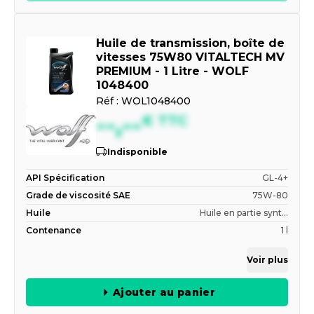
Huile de transmission, boîte de
vitesses 75W80 VITALTECH MV
PREMIUM - 1 Litre - WOLF
1048400
Réf :
WOL1048400
--,--
€
TTC
Indisponible
API Spécification
GL-4+
Grade de viscosité SAE
75W-80
Huile
Huile en partie synt...
Contenance
1 l
Voir plus
Ajouter au panier