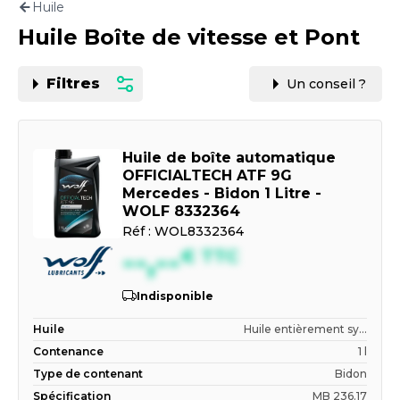
Huile
Motorisation
Huile Boîte de vitesse et Pont
PAR CARTE GRISE OU VIN
Filtres
Un conseil ?
Huile de boîte automatique
OFFICIALTECH ATF 9G
Mercedes - Bidon 1 Litre -
WOLF 8332364
Réf :
WOL8332364
--,--
€
TTC
Indisponible
Huile
Huile entièrement sy...
Contenance
1 l
Type de contenant
Bidon
Spécification
MB 236.17