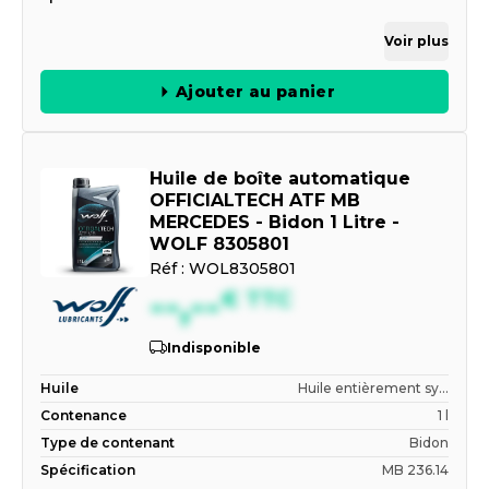
Voir plus
Ajouter au panier
Huile de boîte automatique
OFFICIALTECH ATF MB
MERCEDES - Bidon 1 Litre -
WOLF 8305801
Réf :
WOL8305801
--,--
€
TTC
Indisponible
Huile
Huile entièrement sy...
Contenance
1 l
Type de contenant
Bidon
Spécification
MB 236.14