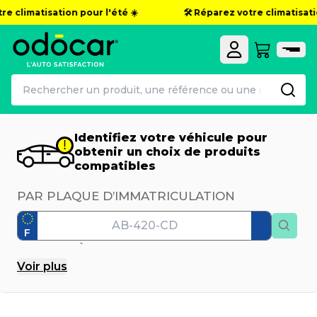
re climatisation pour l'été ☀️
🛠️ Réparez votre climatisatio
Identifiez votre véhicule pour
obtenir un choix de produits
compatibles
PAR PLAQUE D’IMMATRICULATION
F
PAR MODÈLE
Voir
plus
Marque
Modèle