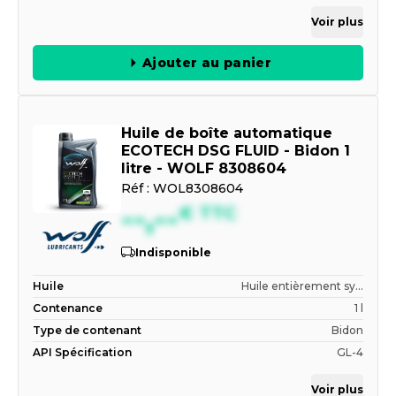
Voir plus
Ajouter au panier
Huile de boîte automatique
ECOTECH DSG FLUID - Bidon 1
litre - WOLF 8308604
Réf :
WOL8308604
--,--
€
TTC
Indisponible
Huile
Huile entièrement sy...
Contenance
1 l
Type de contenant
Bidon
API Spécification
GL-4
Voir plus