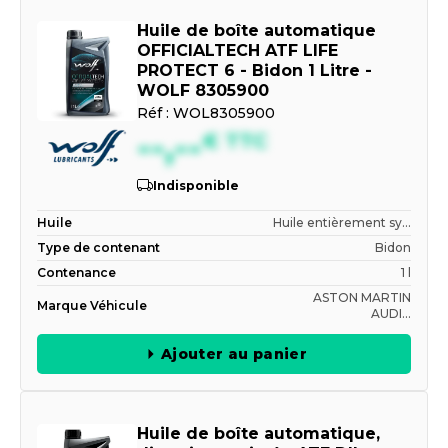
Huile de boîte automatique
OFFICIALTECH ATF LIFE
PROTECT 6 - Bidon 1 Litre -
WOLF 8305900
Réf :
WOL8305900
--,--
€
TTC
Indisponible
Huile
Huile entièrement sy...
Type de contenant
Bidon
Contenance
1 l
ASTON MARTIN
Marque Véhicule
AUDI...
Ajouter au panier
Huile de boîte automatique,