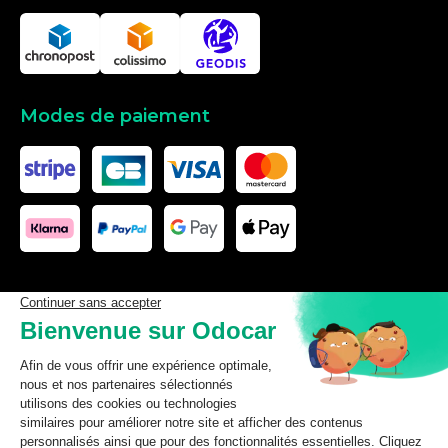
Modes de paiement
Les données affichées ici, particulièrement la base de donnée
complète, ne doivent pas être copiées. Il est interdit d’exploiter les
données ou la base de données complète, de laisser un tiers les
exploiter, ni de les rendre accessible à un tiers, sans accord
préalable de TecDoc. Toute infraction constitue une violation des
droits d’auteur et fera l’objet de poursuites.