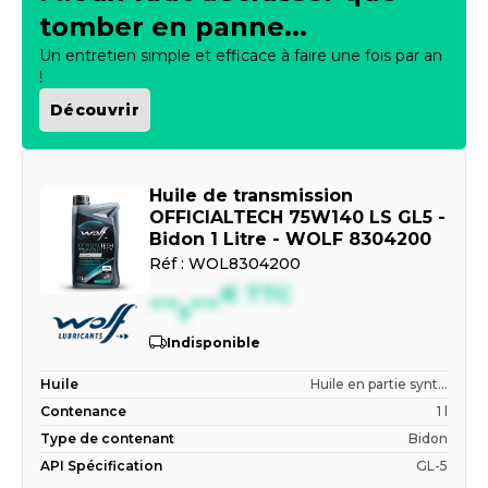
tomber en panne...
Un entretien simple et efficace à faire une fois par an
!
Découvrir
Huile de transmission
OFFICIALTECH 75W140 LS GL5 -
Bidon 1 Litre - WOLF 8304200
Réf :
WOL8304200
--,--
€
TTC
Indisponible
Huile
Huile en partie synt...
Contenance
1 l
Type de contenant
Bidon
API Spécification
GL-5