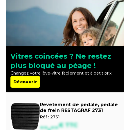
Vitres coincées ? Ne restez
plus bloqué au péage !
Changez votre lève-vitre facilement et à petit prix
Découvrir
Revêtement de pédale, pédale
de frein RESTAGRAF 2731
Réf :
2731
--,--
€
TTC