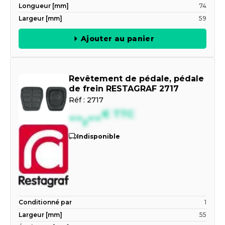
Longueur [mm]
74
Largeur [mm]
59
Ajouter au panier
Revêtement de pédale, pédale
de frein RESTAGRAF 2717
Réf :
2717
--,--
€
TTC
Indisponible
Conditionné par
1
Largeur [mm]
55