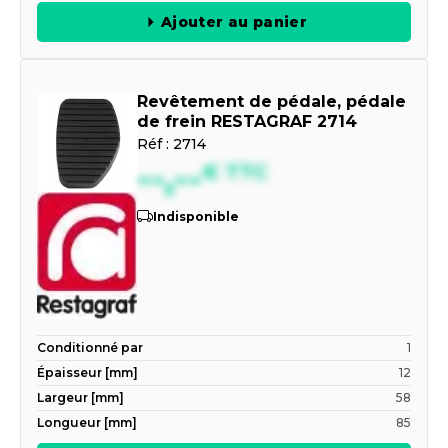
Ajouter au panier
Revêtement de pédale, pédale
de frein RESTAGRAF 2714
Réf :
2714
--,--
€
TTC
Indisponible
Conditionné par
1
Épaisseur [mm]
12
Largeur [mm]
58
Longueur [mm]
85