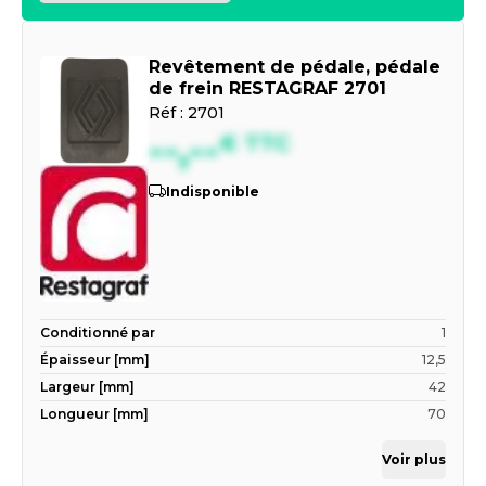
Revêtement de pédale, pédale
de frein RESTAGRAF 2701
Réf :
2701
--,--
€
TTC
Indisponible
Conditionné par
1
Épaisseur [mm]
12,5
Largeur [mm]
42
Longueur [mm]
70
Voir plus