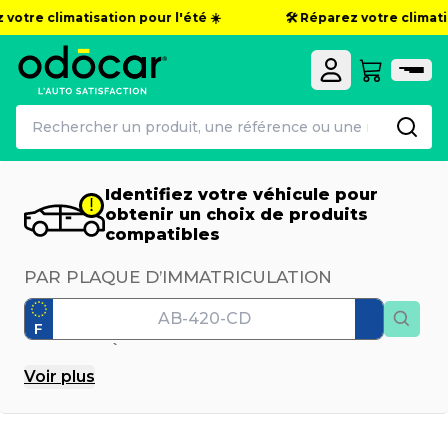
otre climatisation pour l'été ☀️
🛠️ Réparez votre climatisa
Identifiez votre véhicule pour
obtenir un choix de produits
compatibles
PAR PLAQUE D’IMMATRICULATION
F
PAR MODÈLE
Voir
plus
Marque
Modèle