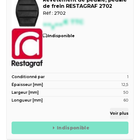
de frein RESTAGRAF 2702
Réf :
2702
--,--
€
TTC
Indisponible
Conditionné par
1
Épaisseur [mm]
12,5
Largeur [mm]
50
Longueur [mm]
60
Voir plus
Indisponible