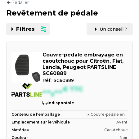
Pédalier
Motorisation
Revêtement de pédale
PAR CARTE GRISE OU VIN
Filtres
Un conseil ?
Couvre-pédale embrayage en
caoutchouc pour Citroën, Fiat,
Lancia, Peugeot PARTSLINE
SC60889
Réf :
SC60889
--,--
€
TTC
Indisponible
Contenu de l'emballage
1 x Couvre-pédale en...
Emplacement sur le véhicule
Avant
Matériau
Caoutchouc
Couleur
Noir