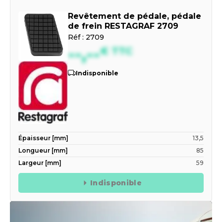
Revêtement de pédale, pédale
de frein RESTAGRAF 2709
Réf :
2709
--,--
€
TTC
Indisponible
Épaisseur [mm]
13,5
Longueur [mm]
85
Largeur [mm]
59
Indisponible