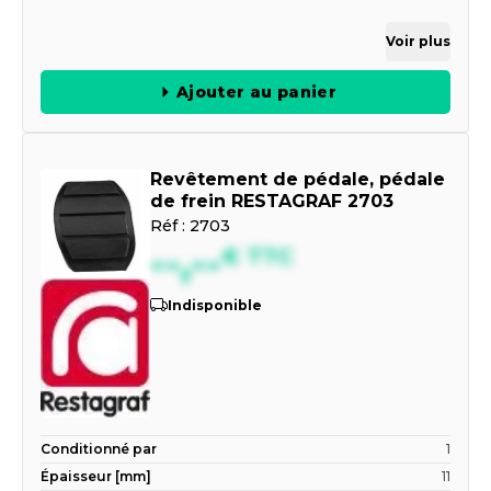
Voir plus
Ajouter au panier
Revêtement de pédale, pédale
de frein RESTAGRAF 2703
Réf :
2703
--,--
€
TTC
Indisponible
Conditionné par
1
Épaisseur [mm]
11