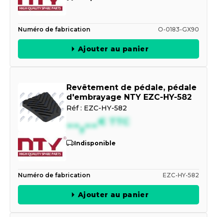
Numéro de fabrication
O-0183-GX90
Ajouter au panier
Revêtement de pédale, pédale
d'embrayage NTY EZC-HY-582
Réf :
EZC-HY-582
--,--
€
TTC
Indisponible
Numéro de fabrication
EZC-HY-582
Ajouter au panier