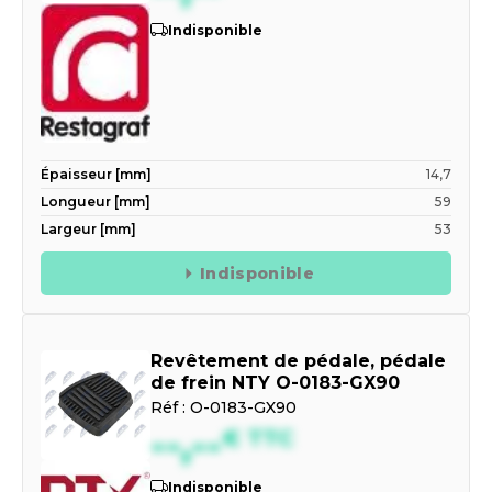
Indisponible
Épaisseur [mm]
14,7
Longueur [mm]
59
Largeur [mm]
53
Indisponible
Revêtement de pédale, pédale
de frein NTY O-0183-GX90
Réf :
O-0183-GX90
--,--
€
TTC
Indisponible