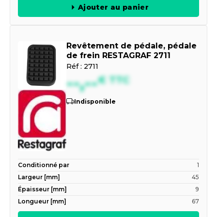
Ajouter au panier
Revêtement de pédale, pédale
de frein RESTAGRAF 2711
Réf :
2711
--,--
€
TTC
Indisponible
Conditionné par
1
Largeur [mm]
45
Épaisseur [mm]
9
Longueur [mm]
67