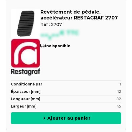
Revêtement de pédale,
accélérateur RESTAGRAF 2707
Réf :
2707
--,--
€
TTC
Indisponible
Conditionné par
1
Épaisseur [mm]
12
Longueur [mm]
82
Largeur [mm]
45
Ajouter au panier