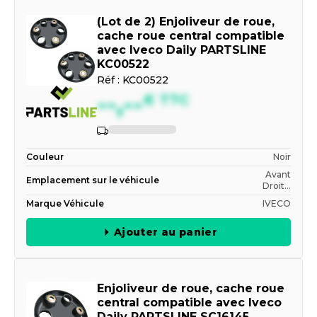
(Lot de 2) Enjoliveur de roue,
cache roue central compatible
avec Iveco Daily PARTSLINE
KC00522
Réf :
KC00522
--,--
€
TTC
Indisponible
Couleur
Noir
Avant
Emplacement sur le véhicule
Droit...
Marque Véhicule
IVECO
Ajouter au panier
Enjoliveur de roue, cache roue
central compatible avec Iveco