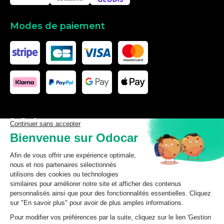
Modes de paiement
Les données affichées ici, particulièrement la base de donnée
complète, ne doivent pas être copiées. Il est interdit d’exploiter les
données ou la base de données complète, de laisser un tiers les
exploiter, ni de les rendre accessible à un tiers, sans accord
préalable de TecDoc. Toute infraction constitue une violation des
droits d’auteur et fera l’objet de poursuites.
odocar
2026
©
CGV Particuliers