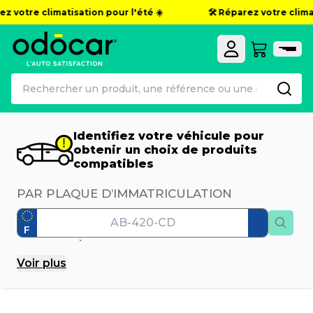
z votre climatisation pour l'été ☀️
🛠️ Réparez votre climat
Identifiez votre véhicule pour
obtenir un choix de produits
compatibles
PAR PLAQUE D’IMMATRICULATION
F
PAR MODÈLE
Voir
plus
Marque
Modèle