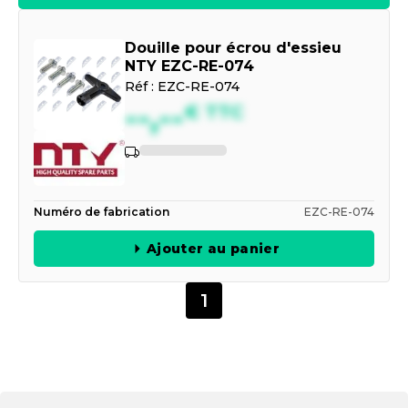
Douille pour écrou d'essieu
NTY EZC-RE-074
Réf :
EZC-RE-074
--,--
€
TTC
Numéro de fabrication
EZC-RE-074
Ajouter au panier
1