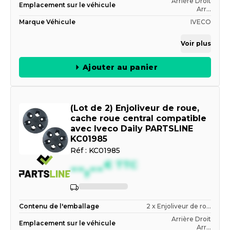
Arrière Droit
Emplacement sur le véhicule
Arr...
Marque Véhicule
IVECO
Voir plus
Ajouter au panier
(Lot de 2) Enjoliveur de roue,
cache roue central compatible
avec Iveco Daily PARTSLINE
KC01985
Réf :
KC01985
--,--
€
TTC
Indisponible
Contenu de l'emballage
2 x Enjoliveur de ro...
Arrière Droit
Emplacement sur le véhicule
Arr...