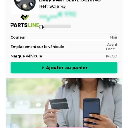
Daily PARTSLINE SC16145
Réf :
SC16145
--,--
€
TTC
Indisponible
Couleur
Noir
Avant
Emplacement sur le véhicule
Droit...
Marque Véhicule
IVECO
Ajouter au panier