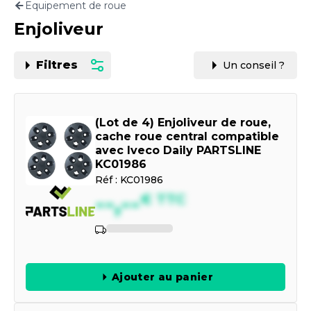
Equipement de roue
Motorisation
Enjoliveur
PAR CARTE GRISE OU VIN
Filtres
Un conseil ?
(Lot de 4) Enjoliveur de roue,
cache roue central compatible
avec Iveco Daily PARTSLINE
KC01986
Réf :
KC01986
--,--
€
TTC
Indisponible
Ajouter au panier