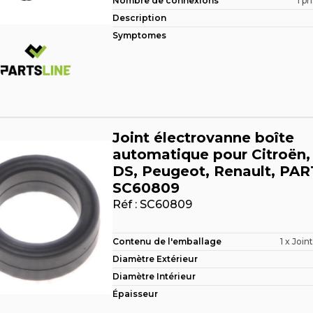
Nombre de connexions
1 pr
Description
Symptomes
Joint électrovanne boîte
automatique pour Citroën,
DS, Peugeot, Renault, PA
SC60809
Réf :
SC60809
Contenu de l'emballage
1 x Join
Diamètre Extérieur
Diamètre Intérieur
Épaisseur