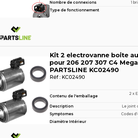
Nombre de connexions
1 br
Type de fonctionnement
Kit 2 electrovanne boite a
pour 206 207 307 C4 Mega
PARTSLINE KC02490
Réf :
KC02490
2 x 
Contenu de l'emballage
Description
Le joint 
Symptomes
Codes d'e
Diamètre Intérieur