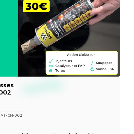
--,--
esses
€
TTC
002
EAT-CH-002