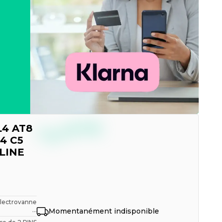
--,--
L4 AT8
€
TTC
C4 C5
SLINE
Electrovanne
...
Momentanément indisponible