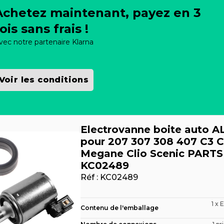
Achetez maintenant, payez en 3
ois sans frais !
vec notre partenaire Klarna
Voir les conditions
Electrovanne boite auto A
pour 207 307 308 407 C3 
Megane Clio Scenic PART
KC02489
Réf :
KC02489
1 x 
Contenu de l'emballage