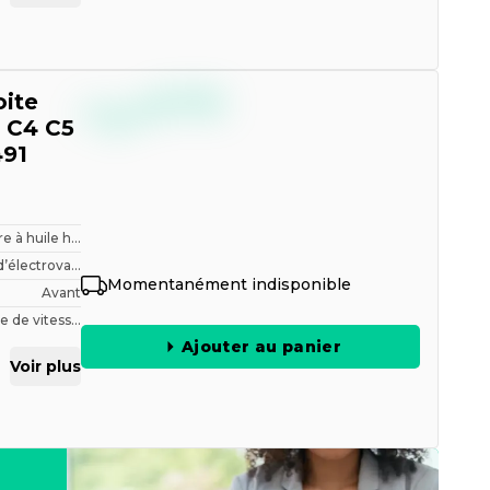
--,--
oite
€
TTC
 C4 C5
91
tre à huile h...
d’électrova...
Momentanément indisponible
Avant
e de vitess...
Ajouter au panier
Voir plus