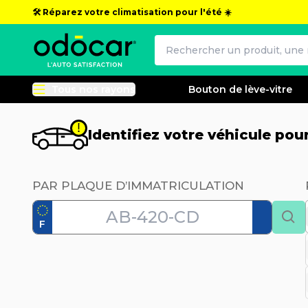
🛠️ Réparez votre climatisation pour l'été ☀️
Tous nos rayons
Bouton de lève-vitre
Identifiez votre véhicule po
PAR PLAQUE D’IMMATRICULATION
F