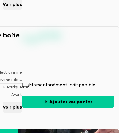
Voir plus
--,--
 boite
€
TTC
Electrovanne
ovanne de ...
Momentanément indisponible
Electrique
Avant
Ajouter au panier
Voir plus