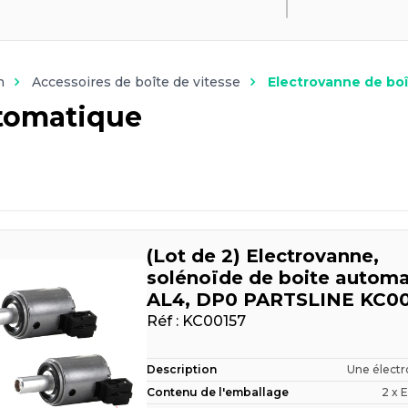
n
Accessoires de boîte de vitesse
Electrovanne de boît
utomatique
(Lot de 2) Electrovanne,
solénoïde de boite automa
AL4, DP0 PARTSLINE KC00
Réf :
KC00157
Description
Une électr
Contenu de l'emballage
2 x 