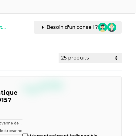
Besoin d'un conseil ?
...
25 produits
--,--
€
TTC
tique
157
ovanne de ...
Electrovanne