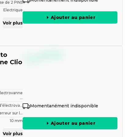
Momentanément indisponible
ise de 2 PINS
Electrique
Ajouter au panier
Voir plus
--,--
uto
€
TTC
ne Clio
Electrovanne
...
d’électrova...
Momentanément indisponible
rreur sur l...
10 mm
Ajouter au panier
Voir plus