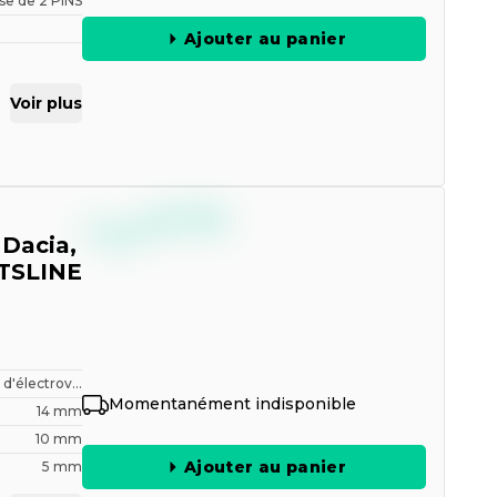
ise de 2 PINS
Ajouter au panier
Voir plus
--,--
€
TTC
 Dacia,
RTSLINE
t d'électrov...
Momentanément indisponible
14 mm
10 mm
Ajouter au panier
5 mm