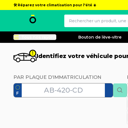
🛠️ Réparez votre climatisation pour l'été ☀️
Tous nos rayons
Bouton de lève-vitre
Identifiez votre véhicule po
PAR PLAQUE D’IMMATRICULATION
F