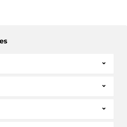
es
⌃
⌃
⌃