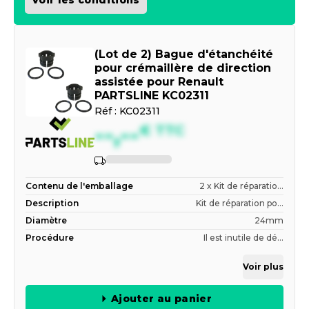
Voir les conditions
(Lot de 2) Bague d'étanchéité
pour crémaillère de direction
assistée pour Renault
PARTSLINE KC02311
Réf :
KC02311
--,--
€
TTC
Indisponible
Contenu de l'emballage
2 x Kit de réparatio...
Description
Kit de réparation po...
Diamètre
24mm
Procédure
Il est inutile de dé...
Voir plus
Ajouter au panier