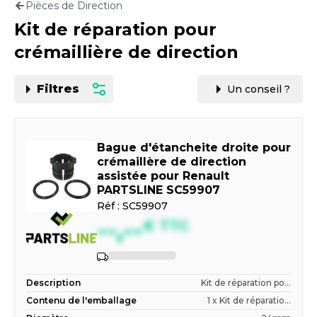
Pièces de Direction
Motorisation
Kit de réparation pour
PAR CARTE GRISE OU VIN
crémaillière de direction
Filtres
Un conseil ?
Bague d'étancheite droite pour
crémaillère de direction
assistée pour Renault
PARTSLINE SC59907
Réf :
SC59907
--,--
€
TTC
Indisponible
Description
Kit de réparation po...
Contenu de l'emballage
1 x Kit de réparatio...