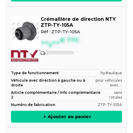
Crémaillère de direction NTY
ZTP-TY-105A
Réf :
ZTP-TY-105A
--,--
€
TTC
Indisponible
Type de fonctionnement
hydraulique
Véhicule avec direction à gauche ou à
pour véhicules
droite
avec ...
Article complémentaire / Info complémentaire
sans
2
rotules
Numéro de fabrication
ZTP-TY-105A
Ajouter au panier