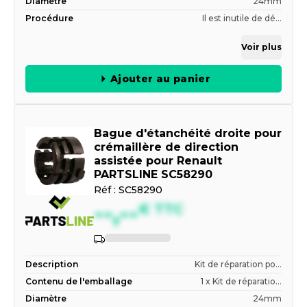
Diamètre
24mm
Procédure
Il est inutile de dé...
Voir plus
Ajouter au panier
Bague d'étanchéité droite pour
crémaillère de direction
assistée pour Renault
PARTSLINE SC58290
Réf :
SC58290
--,--
€
TTC
Indisponible
Description
Kit de réparation po...
Contenu de l'emballage
1 x Kit de réparatio...
Diamètre
24mm