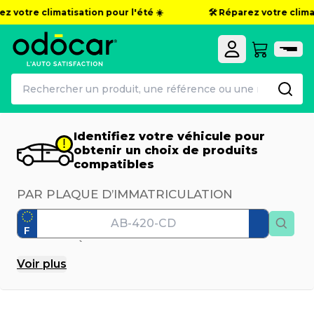
z votre climatisation pour l'été ☀️
🛠️ Réparez votre climati
Identifiez votre véhicule pour
obtenir un choix de produits
compatibles
PAR PLAQUE D’IMMATRICULATION
F
PAR MODÈLE
Voir
plus
Marque
Modèle