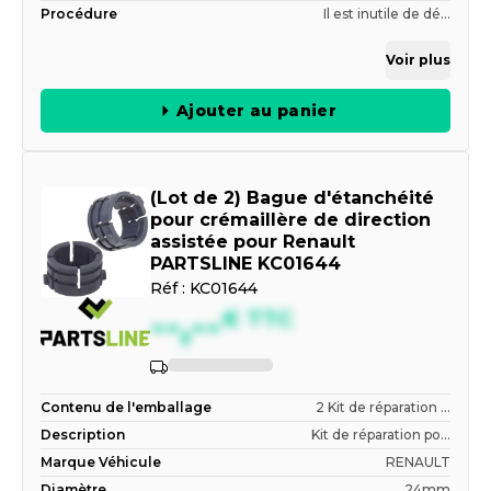
Procédure
Il est inutile de dé...
Voir plus
Ajouter au panier
(Lot de 2) Bague d'étanchéité
pour crémaillère de direction
assistée pour Renault
PARTSLINE KC01644
Réf :
KC01644
--,--
€
TTC
Indisponible
Contenu de l'emballage
2 Kit de réparation ...
Description
Kit de réparation po...
Marque Véhicule
RENAULT