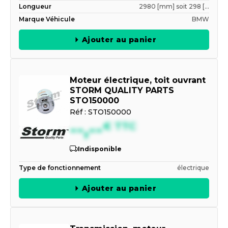
Longueur
2980 [mm] soit 298 [...
Marque Véhicule
BMW
Ajouter au panier
Moteur électrique, toit ouvrant
STORM QUALITY PARTS
STO150000
Réf :
STO150000
--,--
€
TTC
Indisponible
Type de fonctionnement
électrique
Ajouter au panier