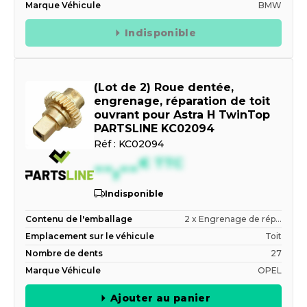
Marque Véhicule
BMW
Indisponible
(Lot de 2) Roue dentée,
engrenage, réparation de toit
ouvrant pour Astra H TwinTop
PARTSLINE KC02094
Réf :
KC02094
--,--
€
TTC
Indisponible
Contenu de l'emballage
2 x Engrenage de rép...
Emplacement sur le véhicule
Toit
Nombre de dents
27
Marque Véhicule
OPEL
Ajouter au panier