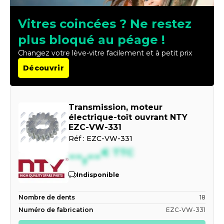
Vitres coincées ? Ne restez
plus bloqué au péage !
Changez votre lève-vitre facilement et à petit prix
Découvrir
Transmission, moteur
électrique-toît ouvrant NTY
EZC-VW-331
Réf :
EZC-VW-331
--,--
€
TTC
Indisponible
Nombre de dents
18
Numéro de fabrication
EZC-VW-331