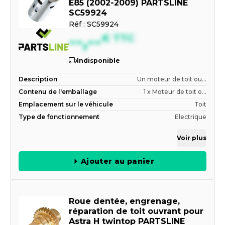
E85 (2002-2009) PARTSLINE
SC59924
Réf :
SC59924
--,--
€
TTC
Indisponible
Description
Un moteur de toit ou...
Contenu de l'emballage
1 x Moteur de toit o...
Emplacement sur le véhicule
Toit
Type de fonctionnement
Electrique
Voir plus
Ajouter au panier
Roue dentée, engrenage,
réparation de toit ouvrant pour
Astra H twintop PARTSLINE