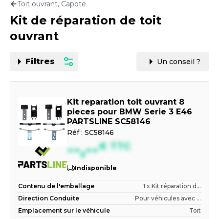
Toit ouvrant, Capote
Motorisation
Kit de réparation de toit
PAR CARTE GRISE OU VIN
ouvrant
Filtres
Un conseil ?
Kit reparation toit ouvrant 8
pieces pour BMW Serie 3 E46
PARTSLINE SC58146
Réf :
SC58146
--,--
€
TTC
Indisponible
Contenu de l'emballage
1 x Kit réparation d...
Direction Conduite
Pour véhicules avec ...
Emplacement sur le véhicule
Toit