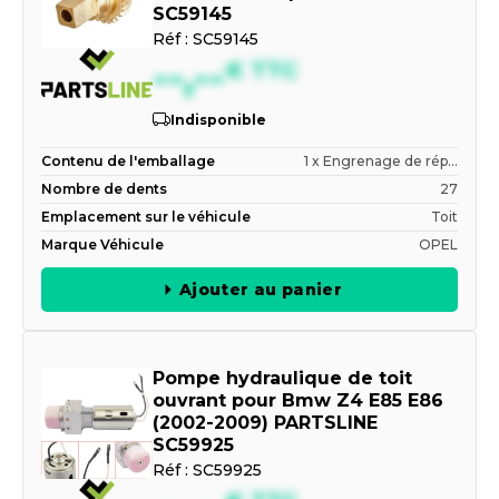
SC59145
Réf :
SC59145
--,--
€
TTC
Indisponible
Contenu de l'emballage
1 x Engrenage de rép...
Nombre de dents
27
Emplacement sur le véhicule
Toit
Marque Véhicule
OPEL
Ajouter au panier
Pompe hydraulique de toit
ouvrant pour Bmw Z4 E85 E86
(2002-2009) PARTSLINE
SC59925
Réf :
SC59925