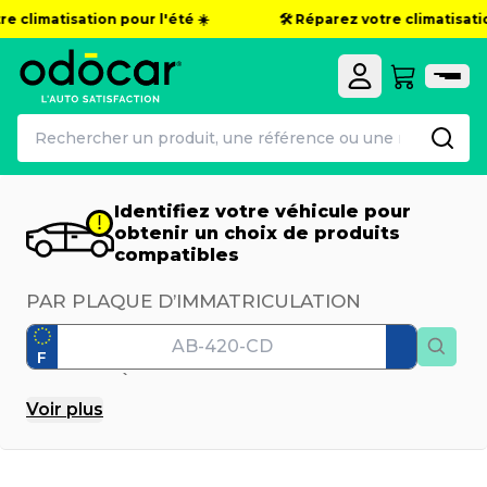
e climatisation pour l'été ☀️
🛠️ Réparez votre climatisation
Identifiez votre véhicule pour
obtenir un choix de produits
compatibles
PAR PLAQUE D’IMMATRICULATION
F
PAR MODÈLE
Voir
plus
Marque
Modèle