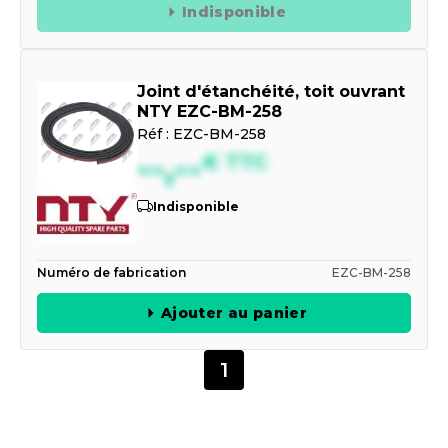
Indisponible
Joint d'étanchéité, toit ouvrant
NTY EZC-BM-258
Réf :
EZC-BM-258
--,--
€
TTC
Indisponible
Numéro de fabrication
EZC-BM-258
Ajouter au panier
1