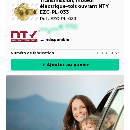
Transmission, moteur
électrique-toît ouvrant NTY
EZC-PL-033
Réf :
EZC-PL-033
--,--
€
TTC
Indisponible
Numéro de fabrication
EZC-PL-033
Ajouter au panier