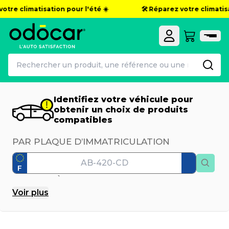
otre climatisation pour l'été ☀️
🛠️ Réparez votre climatisa
Identifiez votre véhicule pour
obtenir un choix de produits
compatibles
PAR PLAQUE D’IMMATRICULATION
F
PAR MODÈLE
Voir
plus
Marque
Modèle