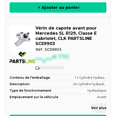
Ajouter au panier
Vérin de capote avant pour
Mercedes SL R129, Classe E
cabriolet, CLK PARTSLINE
SC59903
Réf :
SC59903
--,--
€
TTC
Contenu de l'emballage
1 x Cylindre hydrau...
Description
Un cylindre hydrauli...
Type de fonctionnement
Hydraulique
Emplacement sur le véhicule
Avant
Voir plus