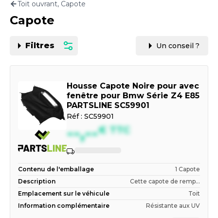
Toit ouvrant, Capote
Motorisation
Capote
PAR CARTE GRISE OU VIN
Filtres
Un conseil ?
Housse Capote Noire pour avec
fenêtre pour Bmw Série Z4 E85
PARTSLINE SC59901
Réf :
SC59901
--,--
€
TTC
Contenu de l'emballage
1 Capote
Description
Cette capote de remp...
Emplacement sur le véhicule
Toit
Information complémentaire
Résistante aux UV