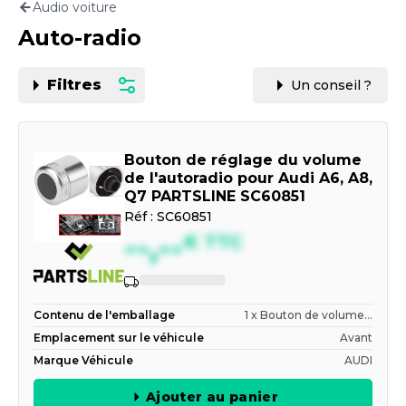
Audio voiture
Motorisation
Auto-radio
PAR CARTE GRISE OU VIN
Filtres
Un conseil ?
Bouton de réglage du volume
de l'autoradio pour Audi A6, A8,
Q7 PARTSLINE SC60851
Réf :
SC60851
--,--
€
TTC
Contenu de l'emballage
1 x Bouton de volume...
Emplacement sur le véhicule
Avant
Marque Véhicule
AUDI
Ajouter au panier