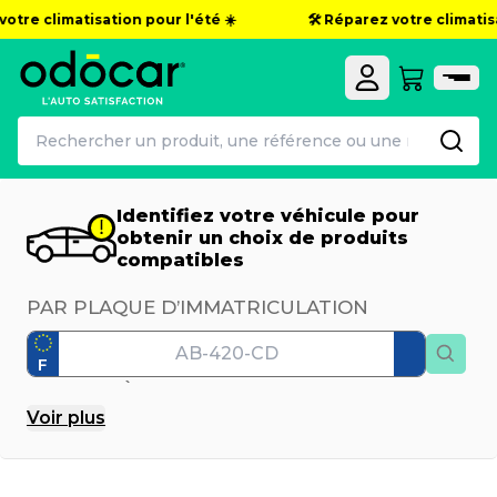
votre climatisation pour l'été ☀️
🛠️ Réparez votre climatisa
Identifiez votre véhicule pour
obtenir un choix de produits
compatibles
PAR PLAQUE D’IMMATRICULATION
F
PAR MODÈLE
Voir
plus
Marque
Modèle