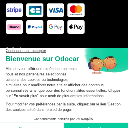
Les données affichées ici, particulièrement la base de donnée
complète, ne doivent pas être copiées. Il est interdit d’exploiter les
données ou la base de données complète, de laisser un tiers les
exploiter, ni de les rendre accessible à un tiers, sans accord
préalable de TecDoc. Toute infraction constitue une violation des
droits d’auteur et fera l’objet de poursuites.
odocar
2026
©
CGV Particuliers
CGV Professionnels
Mentions légales
Données personnelles
Gestion des cookies