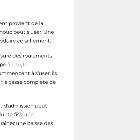
ent provient de la
chouc peut s’user. Une
duire ce sifflement.
’usure des roulements
e à eau, le
ommencent à s’user, ils
r la casse complète de
uit d’admission peut
urite fissurée,
traîner une baisse des