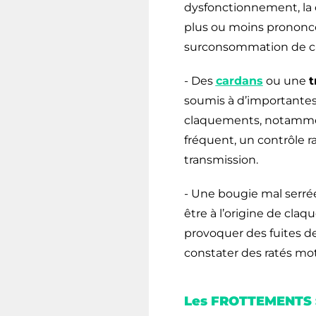
dysfonctionnement, la 
plus ou moins prononc
surconsommation de car
- Des
cardans
ou une
t
soumis à d’importantes
claquements, notamment 
fréquent, un contrôle 
transmission.
- Une bougie mal serrée
être à l’origine de cl
provoquer des fuites d
constater des ratés mo
Les
FROTTEMENTS 