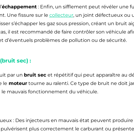
’
échappement
: Enfin, un sifflement peut révéler une f
. Une fissure sur le
collecteur
, un joint défectueux ou
sser s’échapper les gaz sous pression, créant un bruit ai
cas, il est recommandé de faire contrôler son véhicule afi
 et d’éventuels problèmes de pollution ou de sécurité.
ruit sec) :
uit par un
bruit sec
et répétitif qui peut apparaître au d
e le
moteur
tourne au ralenti. Ce type de bruit ne doit jam
ou le mauvais fonctionnement du véhicule.
ueux : Des injecteurs en mauvais état peuvent produir
e pulvérisent plus correctement le carburant ou présent