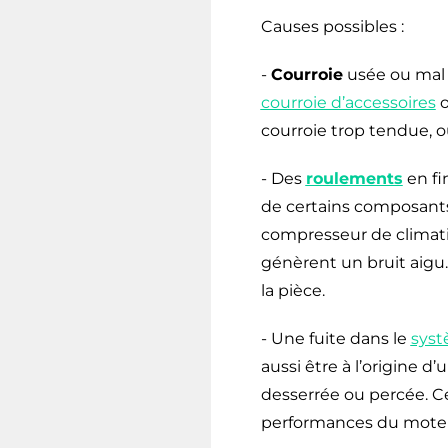
Causes possibles :
-
Courroie
usée ou mal r
courroie d’accessoires
o
courroie trop tendue, o
- Des
roulements
en fi
de certains composants
compresseur de climati
génèrent un bruit aigu
la pièce.
- Une fuite dans le
syst
aussi être à l’origine d
desserrée ou percée. Ce
performances du moteu