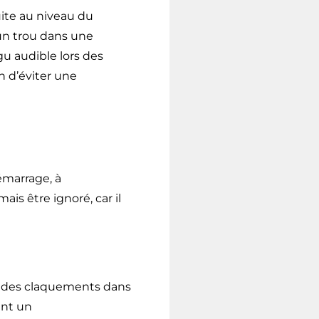
uite au niveau du
 un trou dans une
gu audible lors des
n d’éviter une
émarrage, à
ais être ignoré, car il
e des claquements dans
ent un