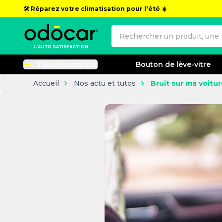
🛠️ Réparez votre climatisation pour l'été ☀️
Tous nos rayons
Bouton de lève-vitre
Accueil
Nos actu et tutos
Bruit sur ma voitur
Bruit sur ma voiture : causes