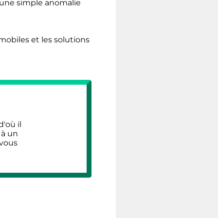
u'une simple anomalie
mobiles et les solutions
'où il
 à un
 vous