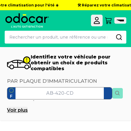
tre climatisation pour l'été ☀️
🛠️ Réparez votre climatisati
Identifiez votre véhicule pour
obtenir un choix de produits
compatibles
PAR PLAQUE D’IMMATRICULATION
F
PAR MODÈLE
Voir
plus
Marque
Modèle