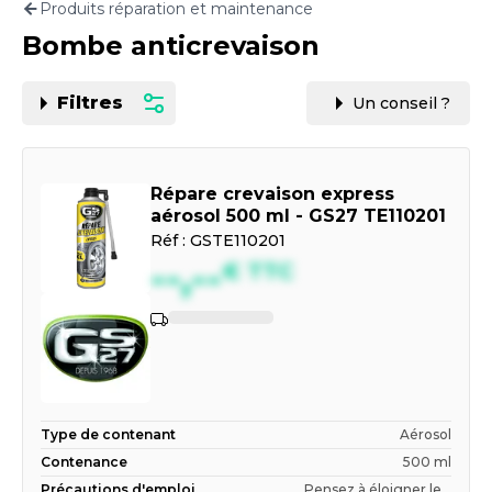
Produits réparation et maintenance
Motorisation
Bombe anticrevaison
PAR CARTE GRISE OU VIN
Filtres
Un conseil ?
Répare crevaison express
aérosol 500 ml - GS27 TE110201
Réf :
GSTE110201
--,--
€
TTC
Type de contenant
Aérosol
Contenance
500 ml
Précautions d'emploi
Pensez à éloigner le...