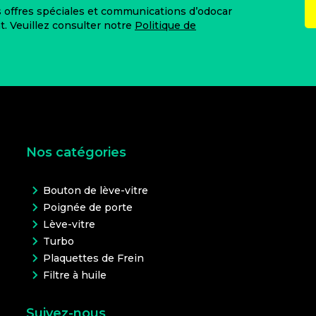
es offres spéciales et communications d’odocar
 Veuillez consulter notre
Politique de
Nos catégories
Bouton de lève-vitre
Poignée de porte
Lève-vitre
Turbo
Plaquettes de Frein
Filtre à huile
Suivez-nous