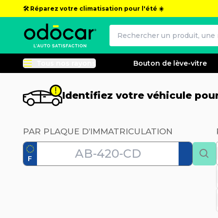
🛠️ Réparez votre climatisation pour l'été ☀️
Tous nos rayons
Bouton de lève-vitre
Identifiez votre véhicule po
PAR PLAQUE D’IMMATRICULATION
F