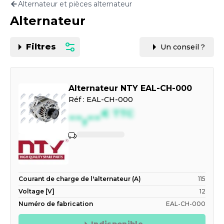
Alternateur et pièces alternateur
Motorisation
Alternateur
PAR CARTE GRISE OU VIN
Filtres
Un conseil ?
Alternateur NTY EAL-CH-000
Réf :
EAL-CH-000
--,--
€
TTC
Courant de charge de l'alternateur (A)
115
Voltage [V]
12
Numéro de fabrication
EAL-CH-000
Indisponible