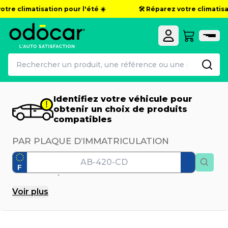
tre climatisation pour l'été ☀️
🛠️ Réparez votre climatisat
Identifiez votre véhicule pour
obtenir un choix de produits
compatibles
PAR PLAQUE D’IMMATRICULATION
F
PAR MODÈLE
Voir
plus
Marque
Modèle