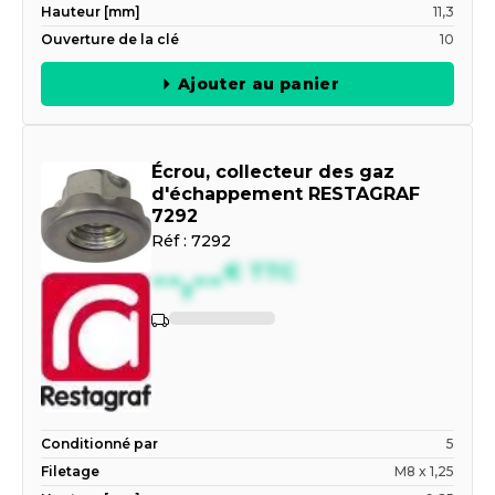
Hauteur [mm]
11,3
Ouverture de la clé
10
Ajouter au panier
Écrou, collecteur des gaz
d'échappement RESTAGRAF
7292
Réf :
7292
--,--
€
TTC
Indisponible
Conditionné par
5
Filetage
M8 x 1,25