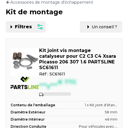
Accessoires de montage d'échappement
Motorisation
Kit de montage
PAR CARTE GRISE OU VIN
Filtres
Un conseil ?
Kit joint vis montage
catalyseur pour C2 C3 C4 Xsara
Picasso 206 307 1.6 PARTSLINE
SC61611
Réf :
SC61611
--,--
€
TTC
Indisponible
Contenu de l'emballage
1 x Kit joint d'étan...
Diamètre Extérieur
58 mm
Diamètre Intérieur
46 mm
Direction Conduite
Pour véhicules avec ...