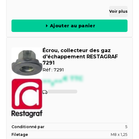
Voir plus
Ajouter au panier
Écrou, collecteur des gaz
d'échappement RESTAGRAF
7291
Réf :
7291
--,--
€
TTC
Indisponible
Conditionné par
5
Filetage
M8 x 1,25