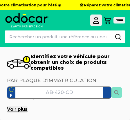
otre climatisation pour l'été ☀️
🛠️ Réparez votre climatisat
Identifiez votre véhicule pour
obtenir un choix de produits
compatibles
PAR PLAQUE D’IMMATRICULATION
F
PAR MODÈLE
Voir
plus
Marque
Modèle