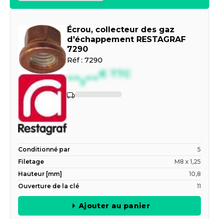
Écrou, collecteur des gaz
d'échappement RESTAGRAF
7290
Réf :
7290
--,--
€
TTC
Indisponible
Conditionné par
5
Filetage
M8 x 1,25
Hauteur [mm]
10,8
Ouverture de la clé
11
Ajouter au panier