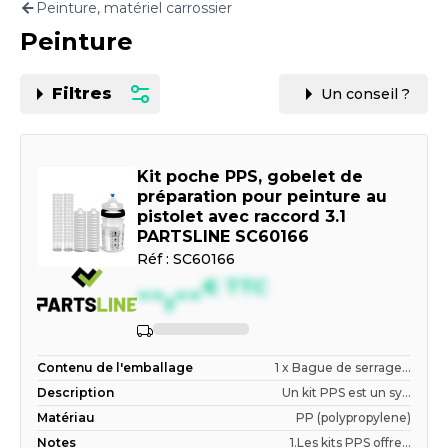
Peinture, matériel carrossier
Motorisation
Peinture
PAR CARTE GRISE OU VIN
Filtres
Un conseil ?
Kit poche PPS, gobelet de
préparation pour peinture au
pistolet avec raccord 3.1
PARTSLINE SC60166
Réf :
SC60166
--,--
€
TTC
Contenu de l'emballage
1 x Bague de serrage...
Description
Un kit PPS est un sy...
Matériau
PP (polypropylene)
Notes
1.Les kits PPS offre...