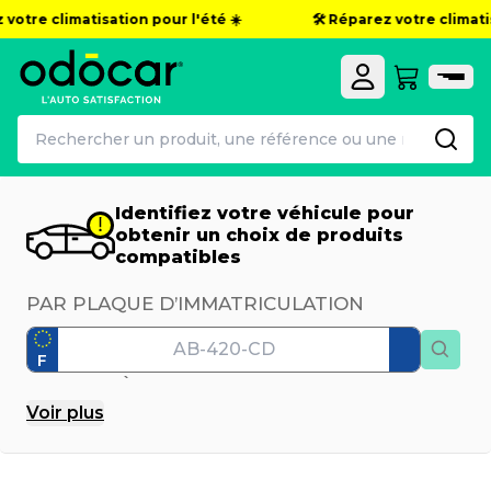
 votre climatisation pour l'été ☀️
🛠️ Réparez votre climati
Identifiez votre véhicule pour
obtenir un choix de produits
compatibles
PAR PLAQUE D’IMMATRICULATION
F
PAR MODÈLE
Voir
plus
Marque
Modèle