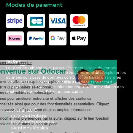
Modes de paiement
Les données affichées ici, particulièrement la base de donnée
complète, ne doivent pas être copiées. Il est interdit d’exploiter les
données ou la base de données complète, de laisser un tiers les
exploiter, ni de les rendre accessible à un tiers, sans accord
préalable de TecDoc. Toute infraction constitue une violation des
droits d’auteur et fera l’objet de poursuites.
odocar
2026
©
CGV Particuliers
CGV Professionnels
Mentions légales